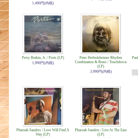
1,490円(内税)
E
Perry Botkin, Jr. / Ports (LP)
Peter Herbolzheimer Rhythm
Paul
Combination & Brass / Touchdown
1,990円(内税)
(LP)
3,990円(内税)
Pharoah Sanders / Love Will Find A
Pharoah Sanders / Live At The East
Way (LP)
(LP)