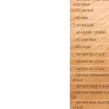
JAZZ / ROCK
・ 45's HIP HOP
・ 45's R&B
・ 45's REGGAE
・ 45's HOUSE / TECHNO
・ 45's JAPANESE
・ 45's (NEW)
・ HIP HOP 80's 12' & LP
・ HIP HOP 90's 12' & LP
・ HIP HOP 00's 12' & LP
・ HIP HOP UNDERGROU
12' & LP
・ HIP HOP G-RAP 12' & LP
・ HIP HOP JAPANESE 12' 
LP
・ HIP HOP BASS / ELECT
12' & LP