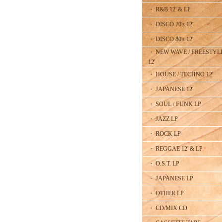
・ R&B 12' & LP
・ DISCO 70's 12'
・ DISCO 80's 12'
・ NEW WAVE / FREESTYL
12'
・ HOUSE / TECHNO 12'
・ JAPANESE 12'
・ SOUL / FUNK LP
・ JAZZ LP
・ ROCK LP
・ REGGAE 12' & LP
・ O.S.T. LP
・ JAPANESE LP
・ OTHER LP
・ CD/MIX CD