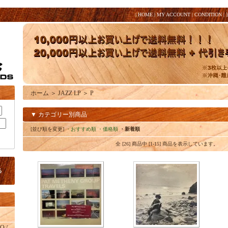
|
HOME
|
MY ACCOUNT
|
CONDITION
|
ホーム
＞
JAZZ LP
＞
P
▼ カテゴリー別商品
[並び順を変更]
・おすすめ順
・価格順
・新着順
全 [26] 商品中 [1-15] 商品を表示しています。
O /