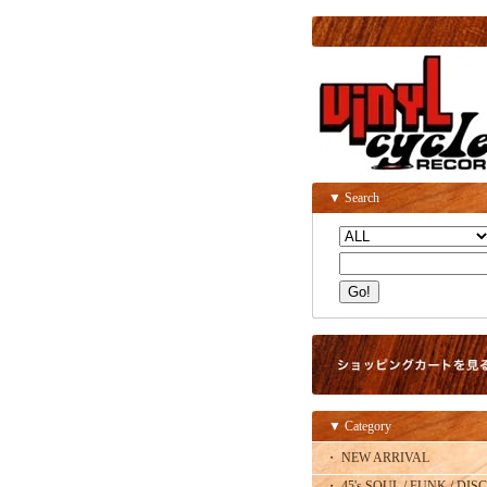
▼ Search
▼ Category
・ NEW ARRIVAL
・ 45's SOUL / FUNK / DISC