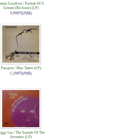
enny Goodwin / Portrait Of A
Gemini (Re-Issue) (LP)
9,990円(内税)
Passport / Blue Tattoo (LP)
1,290円(内税)
eggy Lee / The Sounds Of The
Seventies (LP)