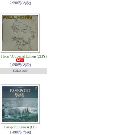
2,990円(内税)
 Horn / A Special Edition (2LPs)
2,990円(内税)
SOLD OUT
Passport / Iguacu (LP)
1,490円(内税)