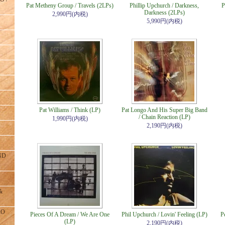
Pat Metheny Group / Travels (2LPs)
Phillip Upchurch / Darkness,
P
Darkness (2LPs)
2,990円(内税)
5,990円(内税)
Pat Williams / Think (LP)
Pat Longo And His Super Big Band
/ Chain Reaction (LP)
1,990円(内税)
2,190円(内税)
ND
&
RO
Pieces Of A Dream / We Are One
Phil Upchurch / Lovin' Feeling (LP)
P
(LP)
2,190円(内税)