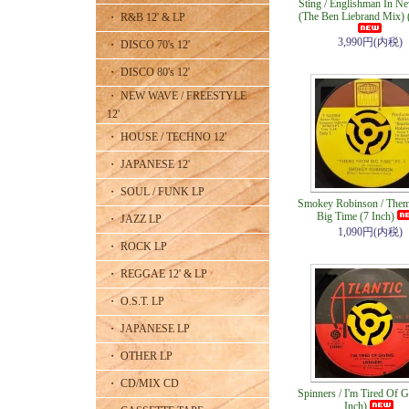
Sting / Englishman In N
(The Ben Liebrand Mix) 
・ R&B 12' & LP
3,990円(内税)
・ DISCO 70's 12'
・ DISCO 80's 12'
・ NEW WAVE / FREESTYLE
12'
・ HOUSE / TECHNO 12'
・ JAPANESE 12'
・ SOUL / FUNK LP
Smokey Robinson / The
Big Time (7 Inch)
・ JAZZ LP
1,090円(内税)
・ ROCK LP
・ REGGAE 12' & LP
・ O.S.T. LP
・ JAPANESE LP
・ OTHER LP
・ CD/MIX CD
Spinners / I'm Tired Of G
Inch)