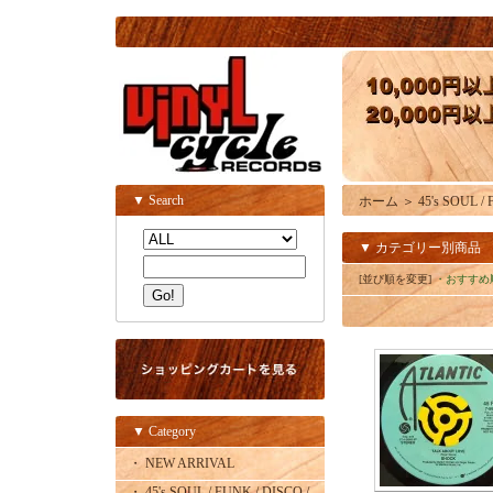
▼ Search
ホーム
＞
45's SOUL /
▼ カテゴリー別商品
[並び順を変更]
・おすすめ
▼ Category
・ NEW ARRIVAL
・ 45's SOUL / FUNK / DISCO /