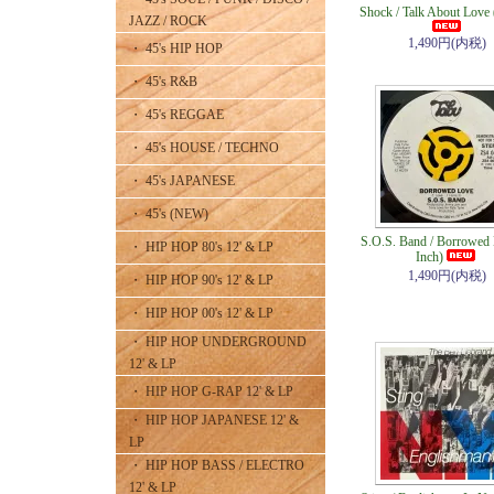
Shock / Talk About Love 
JAZZ / ROCK
1,490円(内税)
・ 45's HIP HOP
・ 45's R&B
・ 45's REGGAE
・ 45's HOUSE / TECHNO
・ 45's JAPANESE
・ 45's (NEW)
S.O.S. Band / Borrowed 
・ HIP HOP 80's 12' & LP
Inch)
1,490円(内税)
・ HIP HOP 90's 12' & LP
・ HIP HOP 00's 12' & LP
・ HIP HOP UNDERGROUND
12' & LP
・ HIP HOP G-RAP 12' & LP
・ HIP HOP JAPANESE 12' &
LP
・ HIP HOP BASS / ELECTRO
12' & LP