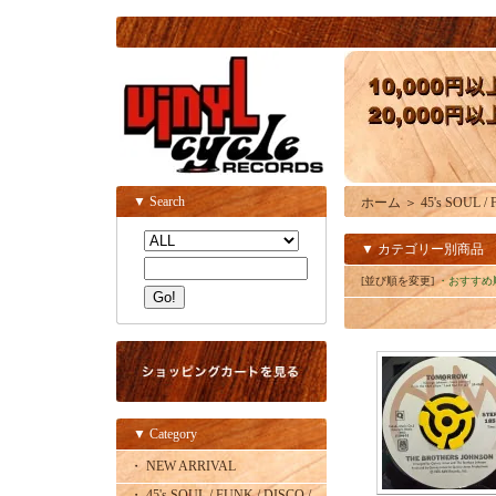
▼ Search
ホーム
＞
45's SOUL /
▼ カテゴリー別商品
[並び順を変更]
・おすすめ
▼ Category
・ NEW ARRIVAL
・ 45's SOUL / FUNK / DISCO /