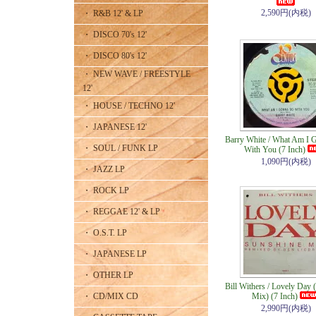
2,590円(内税)
・ R&B 12' & LP
・ DISCO 70's 12'
・ DISCO 80's 12'
・ NEW WAVE / FREESTYLE
12'
・ HOUSE / TECHNO 12'
・ JAPANESE 12'
Barry White / What Am I 
・ SOUL / FUNK LP
With You (7 Inch)
1,090円(内税)
・ JAZZ LP
・ ROCK LP
・ REGGAE 12' & LP
・ O.S.T. LP
・ JAPANESE LP
・ OTHER LP
Bill Withers / Lovely Day 
・ CD/MIX CD
Mix) (7 Inch)
2,990円(内税)