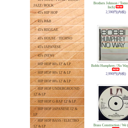
Brothers Johnson / Tomo
JAZZ / ROCK
Inch)
2,590円(内税)
・ 45's HIP HOP
・ 45's R&B
・ 45's REGGAE
・ 45's HOUSE / TECHNO
・ 45's JAPANESE
・ 45's (NEW)
・ HIP HOP 80's 12' & LP
Bobbi Humphrey / No Way 
・ HIP HOP 90's 12' & LP
2,990円(内税)
・ HIP HOP 00's 12' & LP
・ HIP HOP UNDERGROUND
12' & LP
・ HIP HOP G-RAP 12' & LP
・ HIP HOP JAPANESE 12' &
LP
・ HIP HOP BASS / ELECTRO
Brass Construction / We 
12' & LP