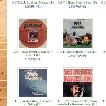
O.S.T. (Lalo Schifrin) / Mannix (LP)
O.S.T. / Electra Glide In Blue (LP)
O.S.
3,990円(内税)
2,990円(内税)
O.S.T. (Billy Preston & Syreeta) /
O.S.T. (Sergio Mendes) / Pele (LP)
O.
Fastbreak (LP)
2,990円(内税)
1,990円(内税)
ND
&
RO
O.S.T. (Warren Miller) / In Search
O.S.T. (Melvin Van Peebles) / Sweet
O.S
Of Skiing (LP)
Sweetback's Baadasssss Song (LP)