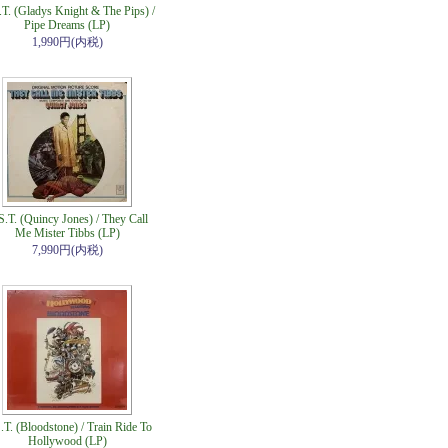
T. (Gladys Knight & The Pips) /
Pipe Dreams (LP)
1,990円(内税)
S.T. (Quincy Jones) / They Call
Me Mister Tibbs (LP)
7,990円(内税)
.T. (Bloodstone) / Train Ride To
Hollywood (LP)