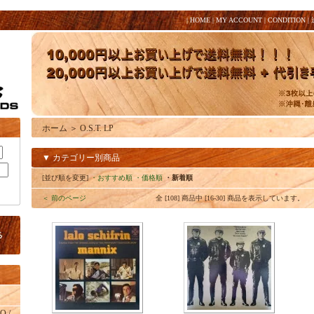
|
HOME
|
MY ACCOUNT
|
CONDITION
|
ホーム
＞
O.S.T. LP
▼ カテゴリー別商品
[並び順を変更]
・おすすめ順
・価格順
・新着順
＜ 前のページ
全 [108] 商品中 [16-30] 商品を表示しています。
O /