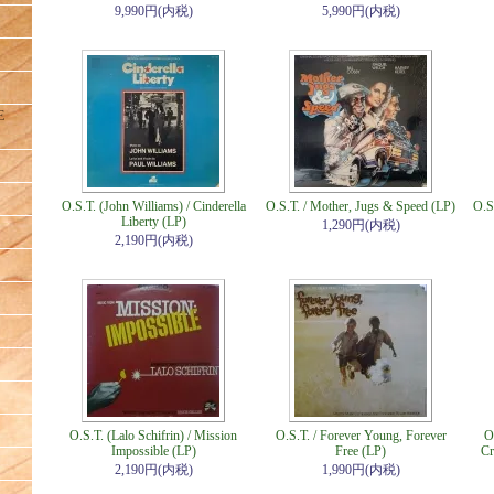
9,990円(内税)
5,990円(内税)
E
O.S.T. (John Williams) / Cinderella
O.S.T. / Mother, Jugs & Speed (LP)
O.S
Liberty (LP)
1,290円(内税)
2,190円(内税)
O.S.T. (Lalo Schifrin) / Mission
O.S.T. / Forever Young, Forever
O
Impossible (LP)
Free (LP)
Cr
2,190円(内税)
1,990円(内税)