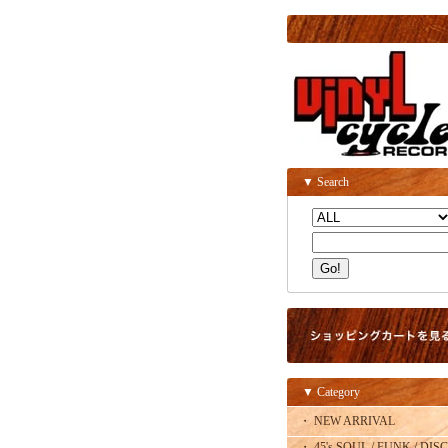
▼ Search
▼ Category
・ NEW ARRIVAL
・ 45's SOUL / FUNK / DISC