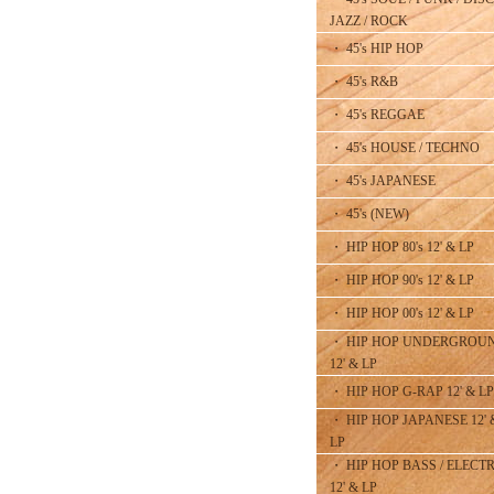
JAZZ / ROCK
・ 45's HIP HOP
・ 45's R&B
・ 45's REGGAE
・ 45's HOUSE / TECHNO
・ 45's JAPANESE
・ 45's (NEW)
・ HIP HOP 80's 12' & LP
・ HIP HOP 90's 12' & LP
・ HIP HOP 00's 12' & LP
・ HIP HOP UNDERGROU
12' & LP
・ HIP HOP G-RAP 12' & LP
・ HIP HOP JAPANESE 12' 
LP
・ HIP HOP BASS / ELECT
12' & LP