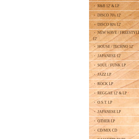
・ R&B 12' & LP
・ DISCO 70's 12'
・ DISCO 80's 12'
・ NEW WAVE / FREESTYL
12'
・ HOUSE / TECHNO 12'
・ JAPANESE 12'
・ SOUL / FUNK LP
・ JAZZ LP
・ ROCK LP
・ REGGAE 12' & LP
・ O.S.T. LP
・ JAPANESE LP
・ OTHER LP
・ CD/MIX CD