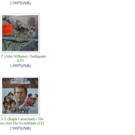
2,590円(内税)
.T. (John Williams) / Earthquake
(LP)
1,490円(内税)
.S.T. (Ralph Carmichael) / The
oss And The Switchblade (LP)
2,990円(内税)