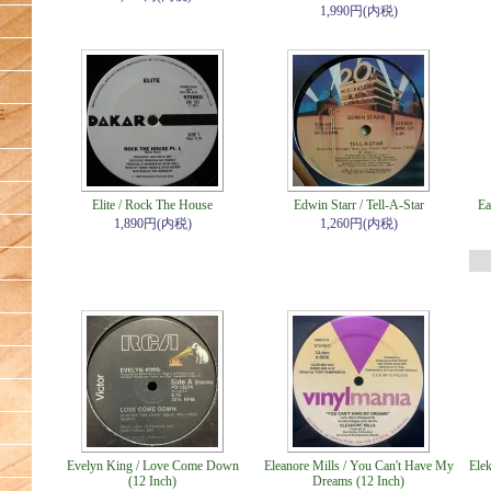
1,990円(内税)
E
Elite / Rock The House
Edwin Starr / Tell-A-Star
Ea
1,890円(内税)
1,260円(内税)
Evelyn King / Love Come Down
Eleanore Mills / You Can't Have My
Elek
(12 Inch)
Dreams (12 Inch)