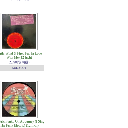
rth, Wind & Fire / Fall In Love
With Me (12 Inch)
2,590円(内税)
SOLD OUT
tric Funk / On A Journey (I Sing
The Funk Electric) (12 Inch)