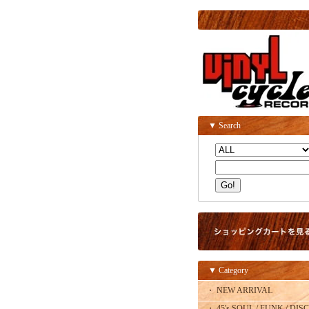
▼ Search
▼ Category
・ NEW ARRIVAL
・ 45's SOUL / FUNK / DISC