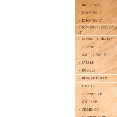
・ R&B 12' & LP
・ DISCO 70's 12'
・ DISCO 80's 12'
・ NEW WAVE / FREESTYL
12'
・ HOUSE / TECHNO 12'
・ JAPANESE 12'
・ SOUL / FUNK LP
・ JAZZ LP
・ ROCK LP
・ REGGAE 12' & LP
・ O.S.T. LP
・ JAPANESE LP
・ OTHER LP
・ CD/MIX CD