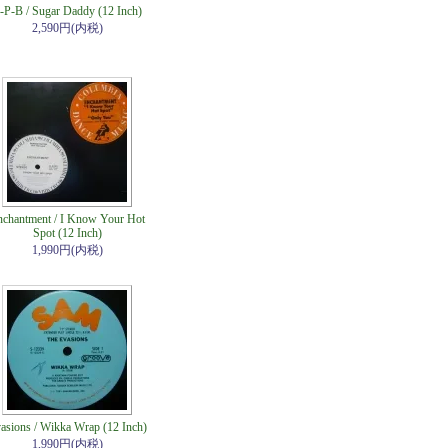
-P-B / Sugar Daddy (12 Inch)
2,590円(内税)
nchantment / I Know Your Hot
Spot (12 Inch)
1,990円(内税)
asions / Wikka Wrap (12 Inch)
1,990円(内税)