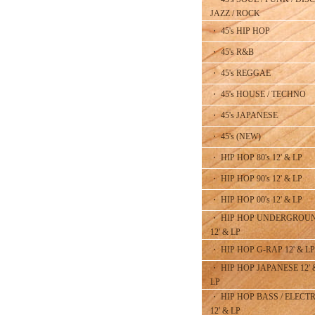
JAZZ / ROCK
・ 45's HIP HOP
・ 45's R&B
・ 45's REGGAE
・ 45's HOUSE / TECHNO
・ 45's JAPANESE
・ 45's (NEW)
・ HIP HOP 80's 12' & LP
・ HIP HOP 90's 12' & LP
・ HIP HOP 00's 12' & LP
・ HIP HOP UNDERGROU
12' & LP
・ HIP HOP G-RAP 12' & LP
・ HIP HOP JAPANESE 12' 
LP
・ HIP HOP BASS / ELECT
12' & LP