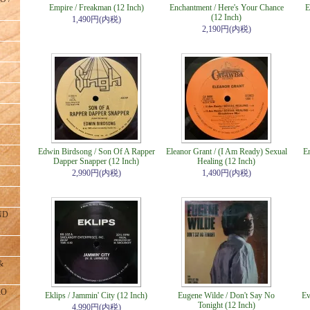
Empire / Freakman (12 Inch)
Enchantment / Here's Your Chance
E
(12 Inch)
1,490円(内税)
2,190円(内税)
Edwin Birdsong / Son Of A Rapper
Eleanor Grant / (I Am Ready) Sexual
E
Dapper Snapper (12 Inch)
Healing (12 Inch)
2,990円(内税)
1,490円(内税)
ND
&
RO
Eklips / Jammin' City (12 Inch)
Eugene Wilde / Don't Say No
Ev
Tonight (12 Inch)
4,990円(内税)