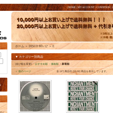
|
HOME
|
MY ACCOUNT
|
CONDITION
|
ホーム
＞
DISCO 80's 12'
＞
E
▼ カテゴリー別商品
[並び順を変更]
・おすすめ順
・価格順
・新着順
＜ 前のページ
全 [47] 商品中 [16-30] 商品を表示しています。
O /