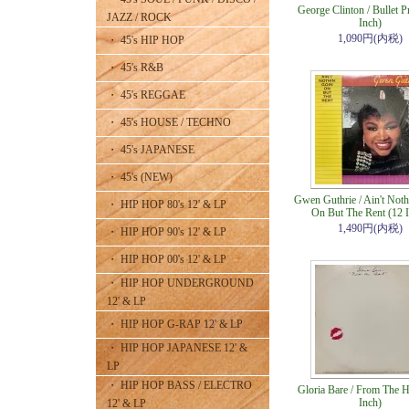
George Clinton / Bullet P
JAZZ / ROCK
Inch)
1,090円(内税)
・ 45's HIP HOP
・ 45's R&B
・ 45's REGGAE
・ 45's HOUSE / TECHNO
・ 45's JAPANESE
・ 45's (NEW)
Gwen Guthrie / Ain't Noth
・ HIP HOP 80's 12' & LP
On But The Rent (12 
1,490円(内税)
・ HIP HOP 90's 12' & LP
・ HIP HOP 00's 12' & LP
・ HIP HOP UNDERGROUND
12' & LP
・ HIP HOP G-RAP 12' & LP
・ HIP HOP JAPANESE 12' &
LP
・ HIP HOP BASS / ELECTRO
Gloria Bare / From The H
Inch)
12' & LP