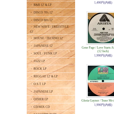
1,490円(内税)
・ R&B 12' & LP
・ DISCO 70's 12'
・ DISCO 80's 12'
・ NEW WAVE / FREESTYLE
12'
・ HOUSE / TECHNO 12'
・ JAPANESE 12'
Gene Page / Love Starts A
(12 Inch)
・ SOUL / FUNK LP
1,990円(内税)
・ JAZZ LP
・ ROCK LP
・ REGGAE 12' & LP
・ O.S.T. LP
・ JAPANESE LP
・ OTHER LP
Gloria Gaynor / Tease Me 
1,990円(内税)
・ CD/MIX CD