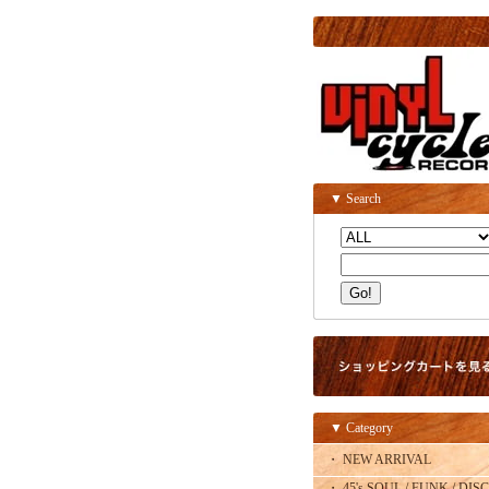
▼ Search
▼ Category
・ NEW ARRIVAL
・ 45's SOUL / FUNK / DISC