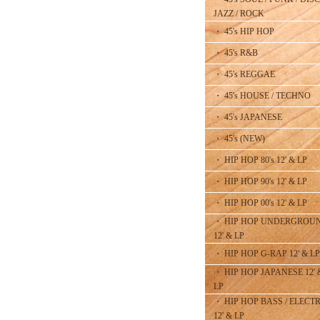
JAZZ / ROCK
・ 45's HIP HOP
・ 45's R&B
・ 45's REGGAE
・ 45's HOUSE / TECHNO
・ 45's JAPANESE
・ 45's (NEW)
・ HIP HOP 80's 12' & LP
・ HIP HOP 90's 12' & LP
・ HIP HOP 00's 12' & LP
・ HIP HOP UNDERGROU
12' & LP
・ HIP HOP G-RAP 12' & LP
・ HIP HOP JAPANESE 12' 
LP
・ HIP HOP BASS / ELECT
12' & LP