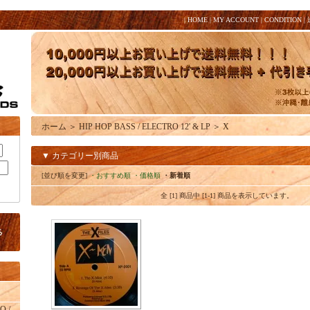
|
HOME
|
MY ACCOUNT
|
CONDITION
|
ホーム
＞
HIP HOP BASS / ELECTRO 12' & LP
＞
X
▼ カテゴリー別商品
[並び順を変更]
・おすすめ順
・価格順
・新着順
全 [1] 商品中 [1-1] 商品を表示しています。
O /