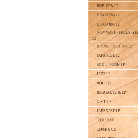
・ R&B 12' & LP
・ DISCO 70's 12'
・ DISCO 80's 12'
・ NEW WAVE / FREESTYL
12'
・ HOUSE / TECHNO 12'
・ JAPANESE 12'
・ SOUL / FUNK LP
・ JAZZ LP
・ ROCK LP
・ REGGAE 12' & LP
・ O.S.T. LP
・ JAPANESE LP
・ OTHER LP
・ CD/MIX CD