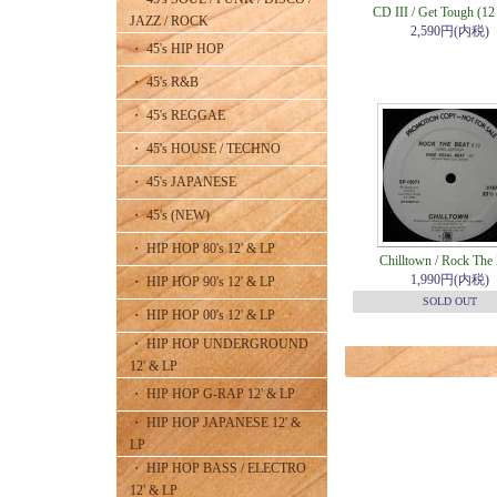
CD III / Get Tough (12
JAZZ / ROCK
2,590円(内税)
・ 45's HIP HOP
・ 45's R&B
・ 45's REGGAE
・ 45's HOUSE / TECHNO
・ 45's JAPANESE
・ 45's (NEW)
・ HIP HOP 80's 12' & LP
Chilltown / Rock The 
1,990円(内税)
・ HIP HOP 90's 12' & LP
SOLD OUT
・ HIP HOP 00's 12' & LP
・ HIP HOP UNDERGROUND
12' & LP
・ HIP HOP G-RAP 12' & LP
・ HIP HOP JAPANESE 12' &
LP
・ HIP HOP BASS / ELECTRO
12' & LP