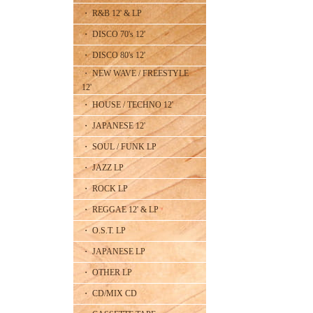
・ R&B 12' & LP
・ DISCO 70's 12'
・ DISCO 80's 12'
・ NEW WAVE / FREESTYLE
12'
・ HOUSE / TECHNO 12'
・ JAPANESE 12'
・ SOUL / FUNK LP
・ JAZZ LP
・ ROCK LP
・ REGGAE 12' & LP
・ O.S.T. LP
・ JAPANESE LP
・ OTHER LP
・ CD/MIX CD