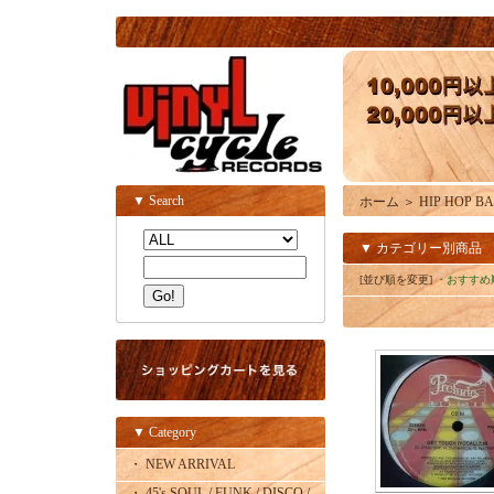
▼ Search
ホーム
＞
HIP HOP BAS
▼ カテゴリー別商品
[並び順を変更]
・おすすめ
▼ Category
・ NEW ARRIVAL
・ 45's SOUL / FUNK / DISCO /