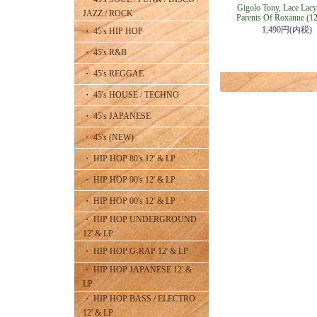
Gigolo Tony, Lace Lacy
JAZZ / ROCK
Parents Of Roxanne (12
1,490円(内税)
・ 45's HIP HOP
・ 45's R&B
・ 45's REGGAE
・ 45's HOUSE / TECHNO
・ 45's JAPANESE
・ 45's (NEW)
・ HIP HOP 80's 12' & LP
・ HIP HOP 90's 12' & LP
・ HIP HOP 00's 12' & LP
・ HIP HOP UNDERGROUND
12' & LP
・ HIP HOP G-RAP 12' & LP
・ HIP HOP JAPANESE 12' &
LP
・ HIP HOP BASS / ELECTRO
12' & LP