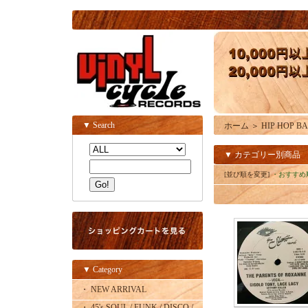
▼ Search
ホーム
＞
HIP HOP BAS
▼ カテゴリー別商品
[並び順を変更]
・おすすめ
▼ Category
・ NEW ARRIVAL
・ 45's SOUL / FUNK / DISCO /