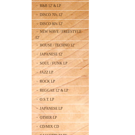
・ R&B 12' & LP
・ DISCO 70's 12'
・ DISCO 80's 12'
・ NEW WAVE / FREESTYLE
12'
・ HOUSE / TECHNO 12'
・ JAPANESE 12'
・ SOUL / FUNK LP
・ JAZZ LP
・ ROCK LP
・ REGGAE 12' & LP
・ O.S.T. LP
・ JAPANESE LP
・ OTHER LP
・ CD/MIX CD