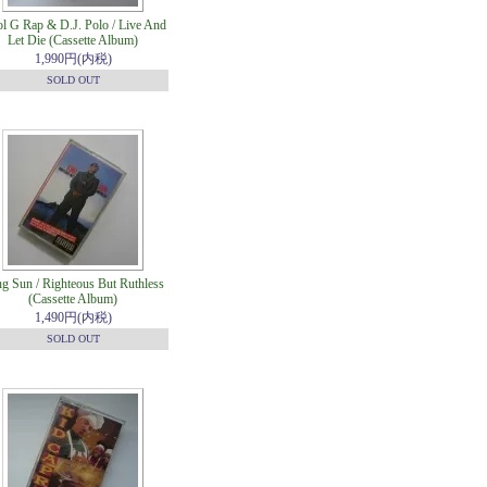
l G Rap & D.J. Polo / Live And
Let Die (Cassette Album)
1,990円(内税)
SOLD OUT
g Sun / Righteous But Ruthless
(Cassette Album)
1,490円(内税)
SOLD OUT