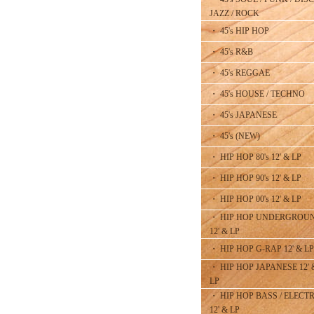
JAZZ / ROCK
・ 45's HIP HOP
・ 45's R&B
・ 45's REGGAE
・ 45's HOUSE / TECHNO
・ 45's JAPANESE
・ 45's (NEW)
・ HIP HOP 80's 12' & LP
・ HIP HOP 90's 12' & LP
・ HIP HOP 00's 12' & LP
・ HIP HOP UNDERGROU
12' & LP
・ HIP HOP G-RAP 12' & LP
・ HIP HOP JAPANESE 12' 
LP
・ HIP HOP BASS / ELECT
12' & LP