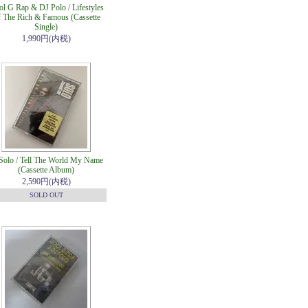
l G Rap & DJ Polo / Lifestyles
 The Rich & Famous (Cassette
Single)
1,990円(内税)
Solo / Tell The World My Name
(Cassette Album)
2,590円(内税)
SOLD OUT