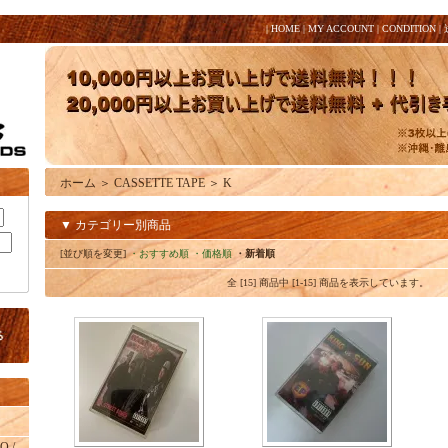
|
HOME
|
MY ACCOUNT
|
CONDITION
|
ホーム
＞
CASSETTE TAPE
＞
K
▼ カテゴリー別商品
[並び順を変更]
・おすすめ順
・価格順
・新着順
全 [15] 商品中 [1-15] 商品を表示しています。
O /