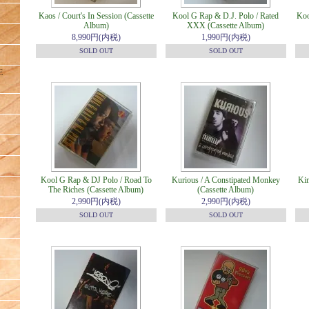
Kaos / Court's In Session (Cassette
Kool G Rap & D.J. Polo / Rated
Koo
Album)
XXX (Cassette Album)
8,990円(内税)
1,990円(内税)
SOLD OUT
SOLD OUT
E
Kool G Rap & DJ Polo / Road To
Kurious / A Constipated Monkey
Kin
The Riches (Cassette Album)
(Cassette Album)
2,990円(内税)
2,990円(内税)
SOLD OUT
SOLD OUT