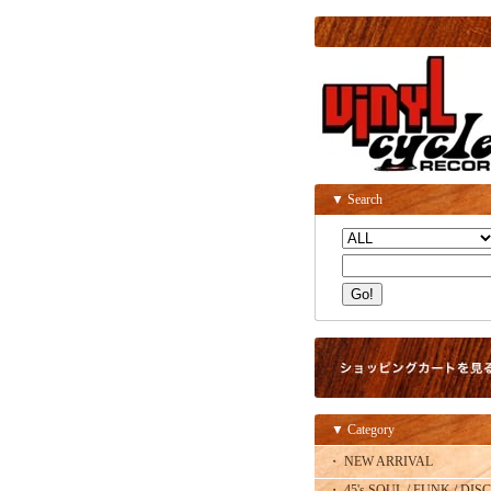
▼ Search
▼ Category
・ NEW ARRIVAL
・ 45's SOUL / FUNK / DISC