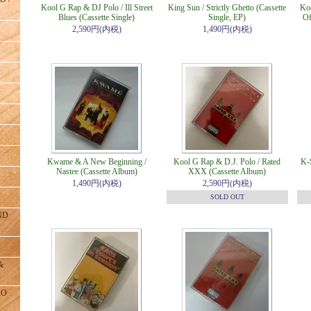
Kool G Rap & DJ Polo / Ill Street
King Sun / Strictly Ghetto (Cassette
Koo
Blues (Cassette Single)
Single, EP)
Of
2,590円(内税)
1,490円(内税)
Kwame & A New Beginning /
Kool G Rap & D.J. Polo / Rated
K-
Nastee (Cassette Album)
XXX (Cassette Album)
1,490円(内税)
2,590円(内税)
SOLD OUT
ND
&
RO