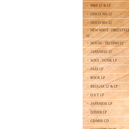
・ R&B 12' & LP
・ DISCO 70's 12'
・ DISCO 80's 12'
・ NEW WAVE / FREESTYL
12'
・ HOUSE / TECHNO 12'
・ JAPANESE 12'
・ SOUL / FUNK LP
・ JAZZ LP
・ ROCK LP
・ REGGAE 12' & LP
・ O.S.T. LP
・ JAPANESE LP
・ OTHER LP
・ CD/MIX CD