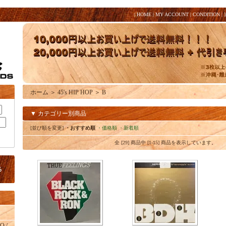
|
HOME
|
MY ACCOUNT
|
CONDITION
|
ホーム
＞
45's HIP HOP
＞
B
▼ カテゴリー別商品
[並び順を変更]
・おすすめ順
・価格順
・新着順
全 [29] 商品中 [1-15] 商品を表示しています。
O /