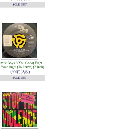
SOLD OUT
astie Boys / (You Gotta) Fight
 Your Right (To Party!) (7 Inch)
1,990円(内税)
SOLD OUT