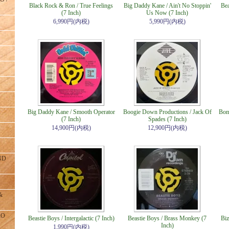
Black Rock & Ron / True Feelings
Big Daddy Kane / Ain't No Stoppin'
Bea
(7 Inch)
Us Now (7 Inch)
6,990円(内税)
5,990円(内税)
Big Daddy Kane / Smooth Operator
Boogie Down Productions / Jack Of
Bom
(7 Inch)
Spades (7 Inch)
14,900円(内税)
12,900円(内税)
ND
&
RO
Beastie Boys / Intergalactic (7 Inch)
Beastie Boys / Brass Monkey (7
Biz
Inch)
1,990円(内税)