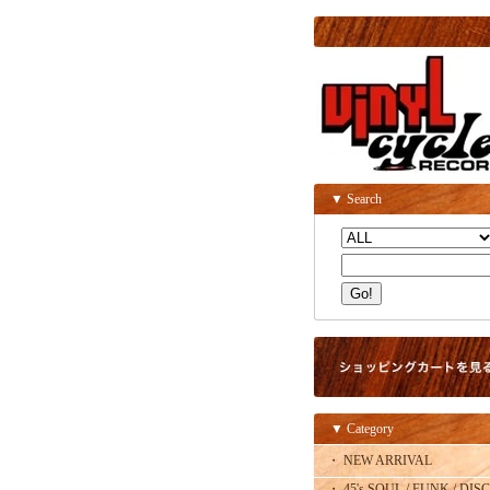
▼ Search
▼ Category
・ NEW ARRIVAL
・ 45's SOUL / FUNK / DISC