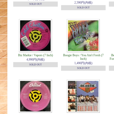
2,590円(内税)
SOLD OUT
SOLD OUT
E
Biz Markie / Vapors (7 Inch)
Boogie Boys / You Ain't Fresh (7
Be
Inch)
For
4,990円(内税)
1,490円(内税)
SOLD OUT
SOLD OUT