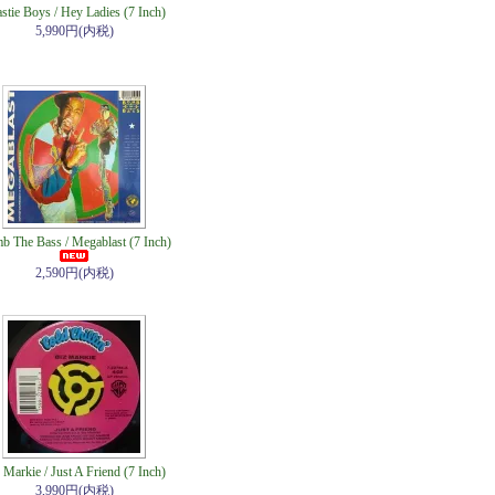
stie Boys / Hey Ladies (7 Inch)
5,990円(内税)
b The Bass / Megablast (7 Inch)
2,590円(内税)
 Markie / Just A Friend (7 Inch)
3,990円(内税)