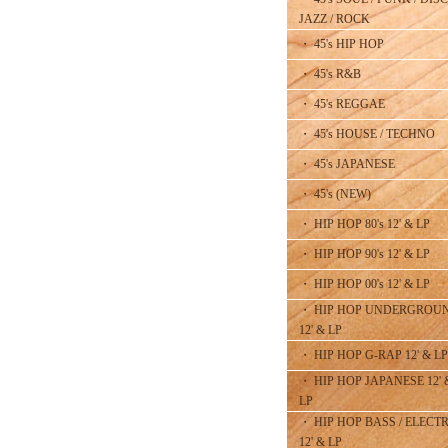
JAZZ / ROCK
・ 45's HIP HOP
・ 45's R&B
・ 45's REGGAE
・ 45's HOUSE / TECHNO
・ 45's JAPANESE
・ 45's (NEW)
・ HIP HOP 80's 12' & LP
・ HIP HOP 90's 12' & LP
・ HIP HOP 00's 12' & LP
・ HIP HOP UNDERGROU
12' & LP
・ HIP HOP G-RAP 12' & LP
・ HIP HOP JAPANESE 12' 
LP
・ HIP HOP BASS / ELECT
12' & LP