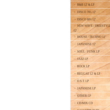
・ R&B 12' & LP
・ DISCO 70's 12'
・ DISCO 80's 12'
・ NEW WAVE / FREESTYL
12'
・ HOUSE / TECHNO 12'
・ JAPANESE 12'
・ SOUL / FUNK LP
・ JAZZ LP
・ ROCK LP
・ REGGAE 12' & LP
・ O.S.T. LP
・ JAPANESE LP
・ OTHER LP
・ CD/MIX CD