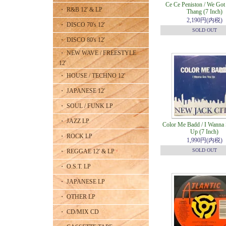
Ce Ce Peniston / We Got
・ R&B 12' & LP
Thang (7 Inch)
2,190円(内税)
・ DISCO 70's 12'
SOLD OUT
・ DISCO 80's 12'
・ NEW WAVE / FREESTYLE
12'
・ HOUSE / TECHNO 12'
・ JAPANESE 12'
・ SOUL / FUNK LP
・ JAZZ LP
Color Me Badd / I Wanna
Up (7 Inch)
・ ROCK LP
1,990円(内税)
SOLD OUT
・ REGGAE 12' & LP
・ O.S.T. LP
・ JAPANESE LP
・ OTHER LP
・ CD/MIX CD