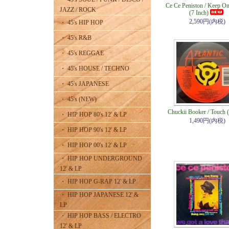
Ce Ce Peniston / Keep On
JAZZ / ROCK
(7 Inch)
2,590円(内税)
・ 45's HIP HOP
・ 45's R&B
・ 45's REGGAE
・ 45's HOUSE / TECHNO
・ 45's JAPANESE
・ 45's (NEW)
Chuckii Booker / Touch (
・ HIP HOP 80's 12' & LP
1,490円(内税)
・ HIP HOP 90's 12' & LP
・ HIP HOP 00's 12' & LP
・ HIP HOP UNDERGROUND
12' & LP
・ HIP HOP G-RAP 12' & LP
・ HIP HOP JAPANESE 12' &
LP
・ HIP HOP BASS / ELECTRO
12' & LP