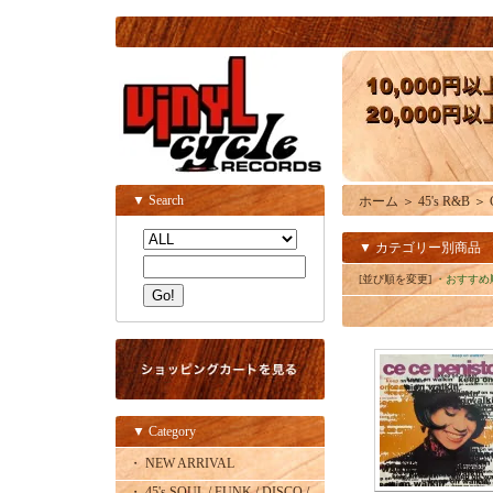
▼ Search
ホーム
＞
45's R&B
＞
▼ カテゴリー別商品
[並び順を変更]
・おすすめ
▼ Category
・ NEW ARRIVAL
・ 45's SOUL / FUNK / DISCO /