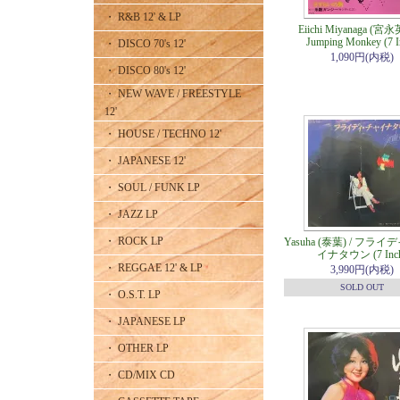
・ R&B 12' & LP
Eiichi Miyanaga (宮永
Jumping Monkey (7 I
・ DISCO 70's 12'
1,090円(内税)
・ DISCO 80's 12'
・ NEW WAVE / FREESTYLE
12'
・ HOUSE / TECHNO 12'
・ JAPANESE 12'
・ SOUL / FUNK LP
・ JAZZ LP
・ ROCK LP
Yasuha (泰葉) / フラ
イナタウン (7 Inc
・ REGGAE 12' & LP
3,990円(内税)
SOLD OUT
・ O.S.T. LP
・ JAPANESE LP
・ OTHER LP
・ CD/MIX CD