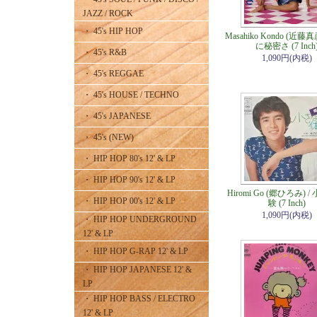
JAZZ / ROCK
・ 45's HIP HOP
Masahiko Kondo (近藤真
に秘密さ (7 Inch
・ 45's R&B
1,090円(内税)
・ 45's REGGAE
・ 45's HOUSE / TECHNO
・ 45's JAPANESE
・ 45's (NEW)
・ HIP HOP 80's 12' & LP
・ HIP HOP 90's 12' & LP
Hiromi Go (郷ひろみ) 
・ HIP HOP 00's 12' & LP
験 (7 Inch)
1,090円(内税)
・ HIP HOP UNDERGROUND
12' & LP
・ HIP HOP G-RAP 12' & LP
・ HIP HOP JAPANESE 12' &
LP
・ HIP HOP BASS / ELECTRO
12' & LP