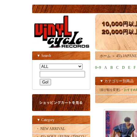
▼ Search
ホーム
＞
45's JAPAN
0~9
A
B
C
D
E
F
▼ カテゴリー別商品
[並び順を変更]
・おすすめ
▼ Category
・ NEW ARRIVAL
・ 45's SOUL / FUNK / DISCO /