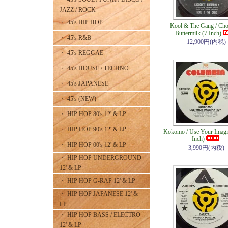
JAZZ / ROCK
・ 45's HIP HOP
Kool & The Gang / Cho
Buttermilk (7 Inch)
・ 45's R&B
12,900円(内税)
・ 45's REGGAE
・ 45's HOUSE / TECHNO
・ 45's JAPANESE
・ 45's (NEW)
・ HIP HOP 80's 12' & LP
・ HIP HOP 90's 12' & LP
Kokomo / Use Your Imagin
Inch)
・ HIP HOP 00's 12' & LP
3,990円(内税)
・ HIP HOP UNDERGROUND
12' & LP
・ HIP HOP G-RAP 12' & LP
・ HIP HOP JAPANESE 12' &
LP
・ HIP HOP BASS / ELECTRO
12' & LP