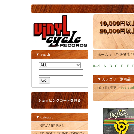
▼ Search
ホーム
＞
45's SOUL /
0～9
A
B
C
D
E
▼ カテゴリー別商品
[並び順を変更]
・おすすめ
▼ Category
・ NEW ARRIVAL
・ 45's SOUL / FUNK / DISCO /