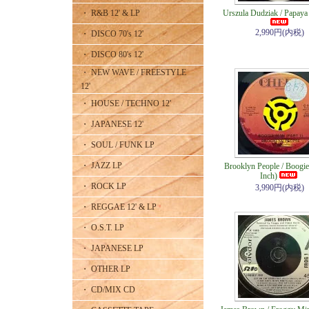
・ R&B 12' & LP
Urszula Dudziak / Papaya 
2,990円(内税)
・ DISCO 70's 12'
・ DISCO 80's 12'
・ NEW WAVE / FREESTYLE
12'
・ HOUSE / TECHNO 12'
・ JAPANESE 12'
・ SOUL / FUNK LP
・ JAZZ LP
Brooklyn People / Boogi
Inch)
・ ROCK LP
3,990円(内税)
・ REGGAE 12' & LP
・ O.S.T. LP
・ JAPANESE LP
・ OTHER LP
・ CD/MIX CD