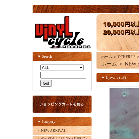
▼ Search
ホーム
＞
OTHER LP
ホーム
＞
NEW 
▼ Djavan / (LP)
▼ Category
・ NEW ARRIVAL
・ 45's SOUL / FUNK / DISCO /