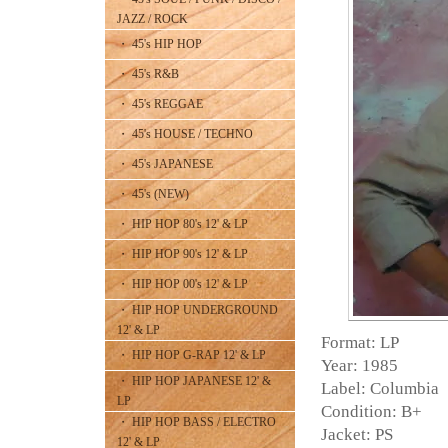
JAZZ / ROCK
・ 45's HIP HOP
・ 45's R&B
・ 45's REGGAE
・ 45's HOUSE / TECHNO
・ 45's JAPANESE
・ 45's (NEW)
・ HIP HOP 80's 12' & LP
・ HIP HOP 90's 12' & LP
・ HIP HOP 00's 12' & LP
・ HIP HOP UNDERGROUND
12' & LP
Format: LP
・ HIP HOP G-RAP 12' & LP
Year: 1985
・ HIP HOP JAPANESE 12' &
Label: Columbia
LP
Condition: B+
・ HIP HOP BASS / ELECTRO
Jacket: PS
12' & LP