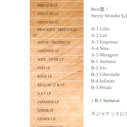
・ R&B 12' & LP
Best盤！
・ DISCO 70's 12'
Stevie Wond
・ DISCO 80's 12'
A-1 Lilás
・ NEW WAVE / FREESTYLE
A-2 Luz
12'
A-3 Esquinas
・ HOUSE / TECHNO 12'
A-4 Sina
・ JAPANESE 12'
A-5 Miragem
・ SOUL / FUNK LP
B-1 Samurai
B-2 Iris
・ JAZZ LP
B-3 Liberdade
・ ROCK LP
B-4 Infinito
・ REGGAE 12' & LP
B-5 Petala
・ O.S.T. LP
♪ B-1 Samurai
・ JAPANESE LP
・ OTHER LP
※ジャケットに
・ CD/MIX CD