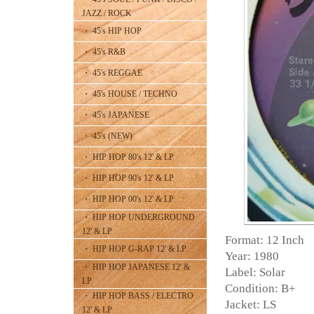
JAZZ / ROCK
・ 45's HIP HOP
・ 45's R&B
・ 45's REGGAE
・ 45's HOUSE / TECHNO
・ 45's JAPANESE
・ 45's (NEW)
・ HIP HOP 80's 12' & LP
・ HIP HOP 90's 12' & LP
・ HIP HOP 00's 12' & LP
・ HIP HOP UNDERGROUND
12' & LP
Format: 12 Inch
・ HIP HOP G-RAP 12' & LP
Year: 1980
・ HIP HOP JAPANESE 12' &
Label: Solar
LP
Condition: B+
・ HIP HOP BASS / ELECTRO
Jacket: LS
12' & LP