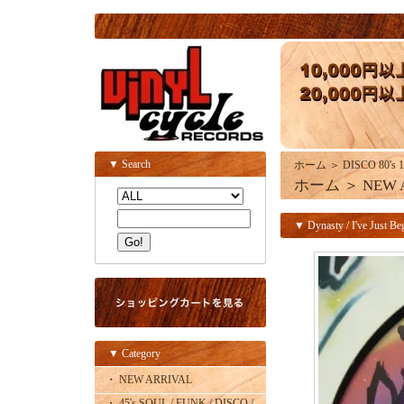
▼ Search
ホーム
＞
DISCO 80's 1
ホーム
＞
NEW 
▼ Dynasty / I've Just Be
▼ Category
・ NEW ARRIVAL
・ 45's SOUL / FUNK / DISCO /