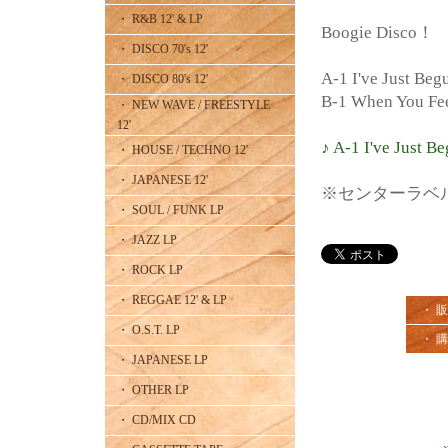
・ R&B 12' & LP
Boogie Disco！
・ DISCO 70's 12'
A-1 I've Just Be
・ DISCO 80's 12'
B-1 When You Fee
・ NEW WAVE / FREESTYLE
12'
♪ A-1 I've Just B
・ HOUSE / TECHNO 12'
・ JAPANESE 12'
※センターラベ
・ SOUL / FUNK LP
・ JAZZ LP
・ ROCK LP
・ REGGAE 12' & LP
・ 
・ O.S.T. LP
・ 
・ JAPANESE LP
・ OTHER LP
・ CD/MIX CD