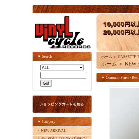
▼ Search
ホーム
＞
CASSETTE 
ホーム
＞
NEW 
▼ Common Sense / Resurr
▼ Category
・ NEW ARRIVAL
・ 45's SOUL / FUNK / DISCO /