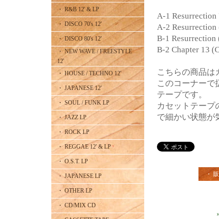
・ R&B 12' & LP
A-1 Resurrection 
・ DISCO 70's 12'
A-2 Resurrection 
B-1 Resurrection 
・ DISCO 80's 12'
B-2 Chapter 13 (
・ NEW WAVE / FREESTYLE
12'
こちらの商品は
・ HOUSE / TECHNO 12'
このコーナーで
・ JAPANESE 12'
テープです。
・ SOUL / FUNK LP
カセットテープ
で細かい状態が
・ JAZZ LP
・ ROCK LP
・ REGGAE 12' & LP
・ O.S.T. LP
・ 
・ JAPANESE LP
・ OTHER LP
・ CD/MIX CD