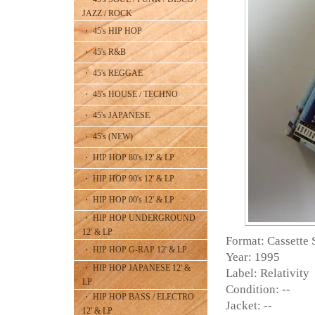
JAZZ / ROCK
・ 45's HIP HOP
・ 45's R&B
・ 45's REGGAE
・ 45's HOUSE / TECHNO
・ 45's JAPANESE
・ 45's (NEW)
・ HIP HOP 80's 12' & LP
・ HIP HOP 90's 12' & LP
・ HIP HOP 00's 12' & LP
・ HIP HOP UNDERGROUND
12' & LP
Format: Cassette 
・ HIP HOP G-RAP 12' & LP
Year: 1995
・ HIP HOP JAPANESE 12' &
Label: Relativity
LP
Condition: --
・ HIP HOP BASS / ELECTRO
Jacket: --
12' & LP