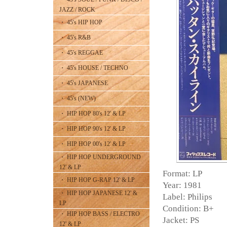
JAZZ / ROCK
・ 45's HIP HOP
・ 45's R&B
・ 45's REGGAE
・ 45's HOUSE / TECHNO
・ 45's JAPANESE
・ 45's (NEW)
・ HIP HOP 80's 12' & LP
・ HIP HOP 90's 12' & LP
・ HIP HOP 00's 12' & LP
・ HIP HOP UNDERGROUND
12' & LP
Format: LP
・ HIP HOP G-RAP 12' & LP
Year: 1981
・ HIP HOP JAPANESE 12' &
Label: Philips
LP
Condition: B+
・ HIP HOP BASS / ELECTRO
Jacket: PS
12' & LP