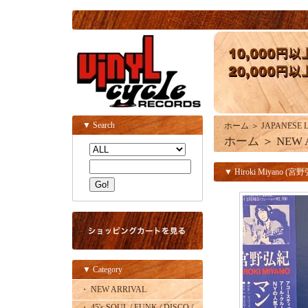
▼ Search
ホーム
＞
JAPANESE 
ホーム
＞
NEW 
▼ Hiroki Miyano (宮野弘紀
▼ Category
・ NEW ARRIVAL
・ 45's SOUL / FUNK / DISCO /