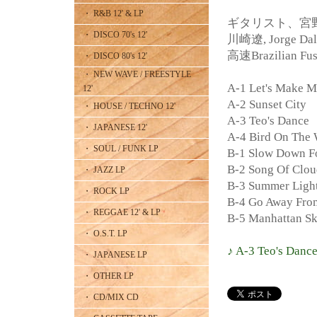
・ R&B 12' & LP
ギタリスト、宮野弘
・ DISCO 70's 12'
川崎遼, Jorge
高速Brazilian Fu
・ DISCO 80's 12'
・ NEW WAVE / FREESTYLE
A-1 Let's Make M
12'
A-2 Sunset City
・ HOUSE / TECHNO 12'
A-3 Teo's Dance
・ JAPANESE 12'
A-4 Bird On The
・ SOUL / FUNK LP
B-1 Slow Down F
B-2 Song Of Clou
・ JAZZ LP
B-3 Summer Ligh
・ ROCK LP
B-4 Go Away Fr
・ REGGAE 12' & LP
B-5 Manhattan Sk
・ O.S.T. LP
♪ A-3 Teo's Danc
・ JAPANESE LP
・ OTHER LP
・ CD/MIX CD