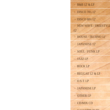
・ R&B 12' & LP
・ DISCO 70's 12'
・ DISCO 80's 12'
・ NEW WAVE / FREESTYL
12'
・ HOUSE / TECHNO 12'
・ JAPANESE 12'
・ SOUL / FUNK LP
・ JAZZ LP
・ ROCK LP
・ REGGAE 12' & LP
・ O.S.T. LP
・ JAPANESE LP
・ OTHER LP
・ CD/MIX CD