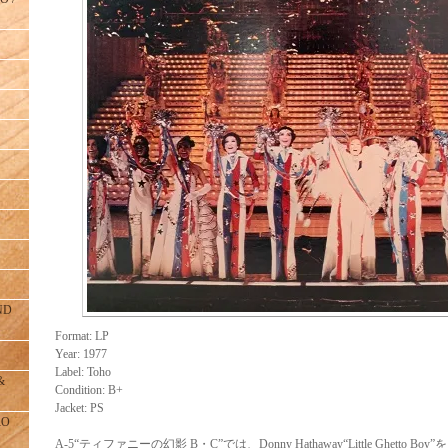
ND
Format: LP
Year: 1977
Label: Toho
&
Condition: B+
Jacket: PS
RO
A-5“ティファニーの幻影 B・C”では、Donny Hathaway“Little Ghetto