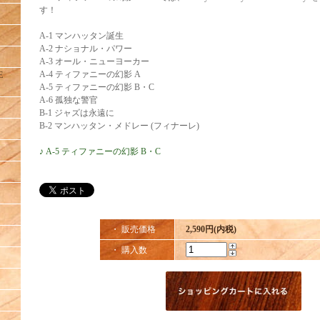
す！
A-1 マンハッタン誕生
A-2 ナショナル・パワー
A-3 オール・ニューヨーカー
A-4 ティファニーの幻影 A
E
A-5 ティファニーの幻影 B・C
A-6 孤独な警官
B-1 ジャズは永遠に
B-2 マンハッタン・メドレー (フィナーレ)
♪ A-5 ティファニーの幻影 B・C
・ 販売価格
2,590円(内税)
・ 購入数