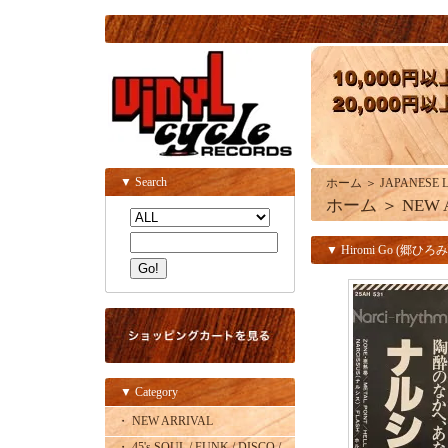
▼ Search
ホーム
＞
JAPANESE 
ホーム
＞
NEW 
▼ Hiromi Go (郷ひろみ) /
▼ Category
・ NEW ARRIVAL
・ 45's SOUL / FUNK / DISCO /