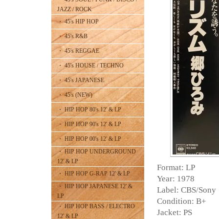
JAZZ / ROCK
・ 45's HIP HOP
・ 45's R&B
・ 45's REGGAE
・ 45's HOUSE / TECHNO
・ 45's JAPANESE
・ 45's (NEW)
・ HIP HOP 80's 12' & LP
・ HIP HOP 90's 12' & LP
・ HIP HOP 00's 12' & LP
・ HIP HOP UNDERGROUND
12' & LP
Format: LP
・ HIP HOP G-RAP 12' & LP
Year: 1978
・ HIP HOP JAPANESE 12' &
Label: CBS/Sony
LP
Condition: B+
・ HIP HOP BASS / ELECTRO
Jacket: PS
12' & LP