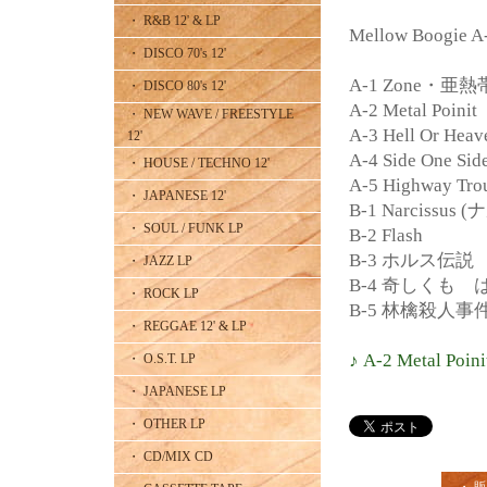
・ R&B 12' & LP
Mellow Boogie 
・ DISCO 70's 12'
A-1 Zone・亜熱
・ DISCO 80's 12'
A-2 Metal Poinit
・ NEW WAVE / FREESTYLE
A-3 Hell Or H
12'
A-4 Side One Sid
・ HOUSE / TECHNO 12'
A-5 Highway Tro
・ JAPANESE 12'
B-1 Narcissus
・ SOUL / FUNK LP
B-2 Flash
B-3 ホルス伝説
・ JAZZ LP
B-4 奇しくも
・ ROCK LP
B-5 林檎殺人事
・ REGGAE 12' & LP
♪ A-2 Metal Poini
・ O.S.T. LP
・ JAPANESE LP
・ OTHER LP
・ CD/MIX CD