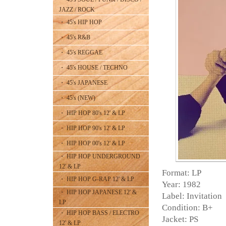
JAZZ / ROCK
・ 45's HIP HOP
・ 45's R&B
・ 45's REGGAE
・ 45's HOUSE / TECHNO
・ 45's JAPANESE
・ 45's (NEW)
・ HIP HOP 80's 12' & LP
・ HIP HOP 90's 12' & LP
・ HIP HOP 00's 12' & LP
・ HIP HOP UNDERGROUND
12' & LP
Format: LP
・ HIP HOP G-RAP 12' & LP
Year: 1982
・ HIP HOP JAPANESE 12' &
Label: Invitation
LP
Condition: B+
・ HIP HOP BASS / ELECTRO
Jacket: PS
12' & LP