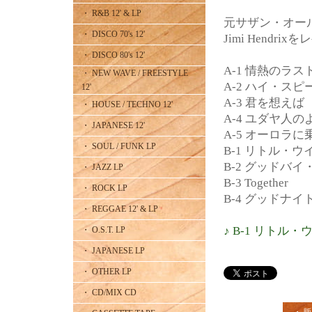
・ R&B 12' & LP
元サザン・オー
・ DISCO 70's 12'
Jimi Hend
・ DISCO 80's 12'
A-1 情熱のラ
・ NEW WAVE / FREESTYLE
A-2 ハイ・スピ
12'
A-3 君を想えば
・ HOUSE / TECHNO 12'
A-4 ユダヤ人の
・ JAPANESE 12'
A-5 オーロラに
・ SOUL / FUNK LP
B-1 リトル・ウ
B-2 グッドバ
・ JAZZ LP
B-3 Together
・ ROCK LP
B-4 グッドナ
・ REGGAE 12' & LP
♪ B-1 リトル
・ O.S.T. LP
・ JAPANESE LP
・ OTHER LP
・ CD/MIX CD