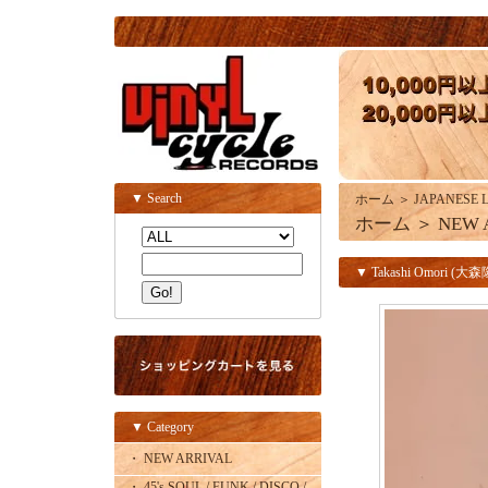
▼ Search
ホーム
＞
JAPANESE 
ホーム
＞
NEW 
▼ Takashi Omori 
▼ Category
・ NEW ARRIVAL
・ 45's SOUL / FUNK / DISCO /