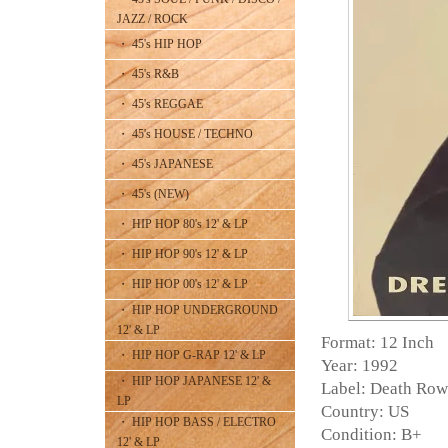
JAZZ / ROCK
・ 45's HIP HOP
・ 45's R&B
・ 45's REGGAE
・ 45's HOUSE / TECHNO
・ 45's JAPANESE
・ 45's (NEW)
・ HIP HOP 80's 12' & LP
・ HIP HOP 90's 12' & LP
・ HIP HOP 00's 12' & LP
・ HIP HOP UNDERGROUND
12' & LP
Format: 12 Inch
・ HIP HOP G-RAP 12' & LP
Year: 1992
・ HIP HOP JAPANESE 12' &
Label: Death Row
LP
Country: US
・ HIP HOP BASS / ELECTRO
Condition: B+
12' & LP