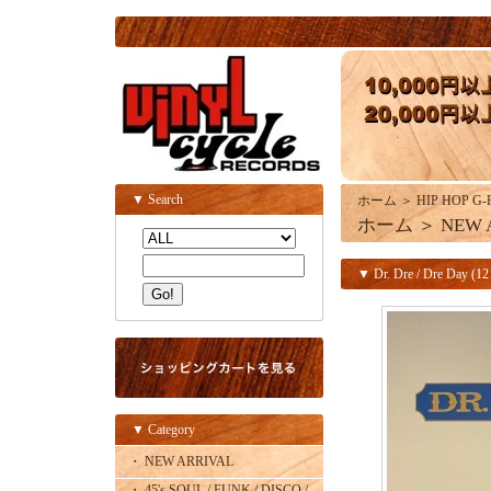
▼ Search
ホーム
＞
HIP HOP G-R
ホーム
＞
NEW 
▼ Dr. Dre / Dre Day (12 
▼ Category
・ NEW ARRIVAL
・ 45's SOUL / FUNK / DISCO /