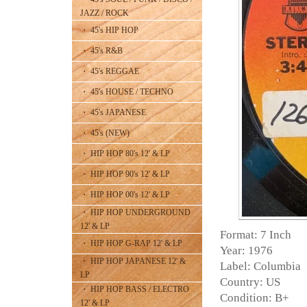
JAZZ / ROCK
・ 45's HIP HOP
・ 45's R&B
・ 45's REGGAE
・ 45's HOUSE / TECHNO
・ 45's JAPANESE
・ 45's (NEW)
・ HIP HOP 80's 12' & LP
・ HIP HOP 90's 12' & LP
・ HIP HOP 00's 12' & LP
・ HIP HOP UNDERGROUND
12' & LP
Format: 7 Inch
・ HIP HOP G-RAP 12' & LP
Year: 1976
・ HIP HOP JAPANESE 12' &
Label: Columbia
LP
Country: US
・ HIP HOP BASS / ELECTRO
Condition: B+
12' & LP