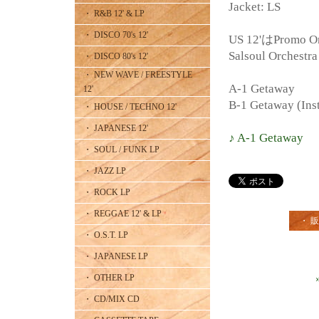
Jacket: LS
・ R&B 12' & LP
・ DISCO 70's 12'
US 12'はPromo 
Salsoul Orche
・ DISCO 80's 12'
・ NEW WAVE / FREESTYLE
A-1 Getaway
12'
B-1 Getaway (Ins
・ HOUSE / TECHNO 12'
・ JAPANESE 12'
♪ A-1 Getaway
・ SOUL / FUNK LP
・ JAZZ LP
・ ROCK LP
・ REGGAE 12' & LP
・ 
・ O.S.T. LP
・ JAPANESE LP
・ OTHER LP
・ CD/MIX CD