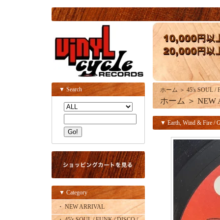
▼ Search
ホーム
＞
45's SOUL /
ホーム
＞
NEW 
▼ Earth, Wind & Fire / G
▼ Category
・ NEW ARRIVAL
・ 45's SOUL / FUNK / DISCO /