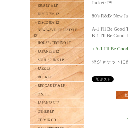
Jacket: PS
・ R&B 12' & LP
・ DISCO 70's 12'
80's R&B~New 
・ DISCO 80's 12'
A-1 I'll Be Good 
・ NEW WAVE / FREESTYLE
B-1 I'll Be Good 
12'
・ HOUSE / TECHNO 12'
♪ A-1 I'll Be Goo
・ JAPANESE 12'
・ SOUL / FUNK LP
※ジャケットに使
・ JAZZ LP
・ ROCK LP
・ REGGAE 12' & LP
・ O.S.T. LP
・ 
・ JAPANESE LP
・ OTHER LP
・ CD/MIX CD