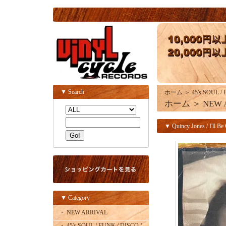
▼ Search
ホーム
＞
45's SOUL /
ホーム
＞
NEW 
▼ Quincy Jones / I'll Be
▼ Category
・ NEW ARRIVAL
・ 45's SOUL / FUNK / DISCO /