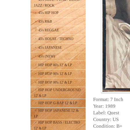
JAZZ / ROCK
・ 45's HIP HOP
・ 45's R&B
・ 45's REGGAE
・ 45's HOUSE / TECHNO
・ 45's JAPANESE
・ 45's (NEW)
・ HIP HOP 80's 12' & LP
・ HIP HOP 90's 12' & LP
・ HIP HOP 00's 12' & LP
・ HIP HOP UNDERGROUND
12' & LP
Format: 7 Inch
・ HIP HOP G-RAP 12' & LP
Year: 1989
・ HIP HOP JAPANESE 12' &
Label: Quest
LP
Country: US
・ HIP HOP BASS / ELECTRO
Condition: B+
12' & LP