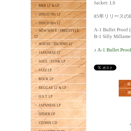
Jacket: LS
・ R&B 12' & LP
・ DISCO 70's 12'
85年リリースのElec
・ DISCO 80's 12'
A-1 Bullet Proof 
・ NEW WAVE / FREESTYLE
B-1 Silly Millame
12'
・ HOUSE / TECHNO 12'
♪ A-1 Bullet Proo
・ JAPANESE 12'
・ SOUL / FUNK LP
・ JAZZ LP
・ ROCK LP
・ 
・ REGGAE 12' & LP
・ 
・ O.S.T. LP
・ JAPANESE LP
・ OTHER LP
・ CD/MIX CD