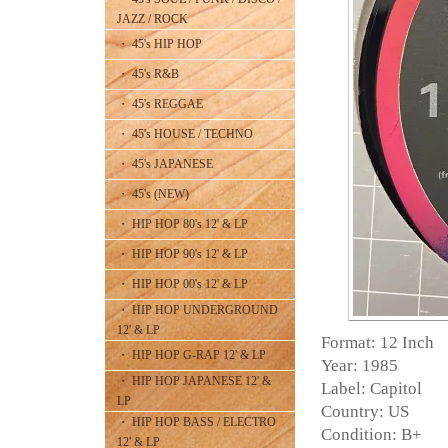
JAZZ / ROCK
・ 45's HIP HOP
・ 45's R&B
・ 45's REGGAE
・ 45's HOUSE / TECHNO
・ 45's JAPANESE
・ 45's (NEW)
・ HIP HOP 80's 12' & LP
・ HIP HOP 90's 12' & LP
・ HIP HOP 00's 12' & LP
・ HIP HOP UNDERGROUND
12' & LP
Format: 12 Inch
・ HIP HOP G-RAP 12' & LP
Year: 1985
・ HIP HOP JAPANESE 12' &
Label: Capitol
LP
Country: US
・ HIP HOP BASS / ELECTRO
Condition: B+
12' & LP