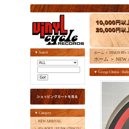
▼ Search
ホーム
＞
DISCO 80's 1
ホーム
＞
NEW 
▼ George Clinton / Bulle
▼ Category
・ NEW ARRIVAL
・ 45's SOUL / FUNK / DISCO /