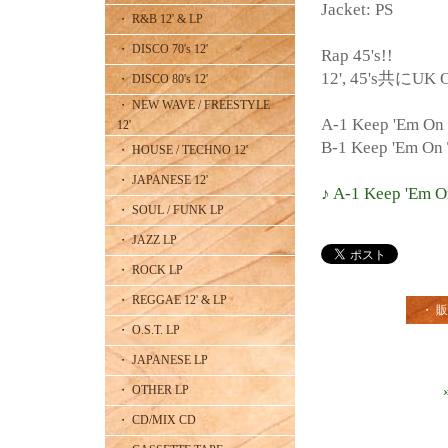
Jacket: PS
・ R&B 12' & LP
・ DISCO 70's 12'
Rap 45's!!
12', 45's共にUK O
・ DISCO 80's 12'
・ NEW WAVE / FREESTYLE
A-1 Keep 'Em On 
12'
B-1 Keep 'Em On 
・ HOUSE / TECHNO 12'
・ JAPANESE 12'
♪ A-1 Keep 'Em O
・ SOUL / FUNK LP
・ JAZZ LP
・ ROCK LP
・ REGGAE 12' & LP
・ 
・ O.S.T. LP
・ JAPANESE LP
・ OTHER LP
・ CD/MIX CD