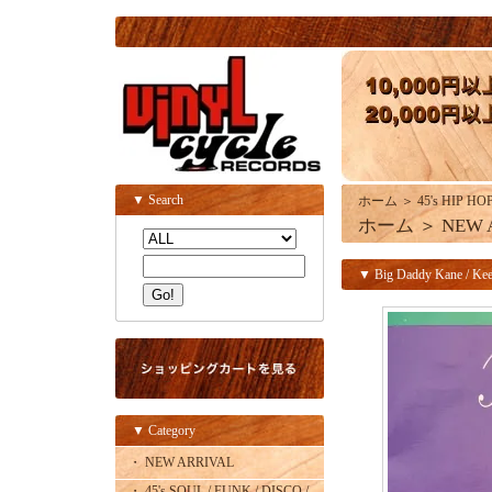
▼ Search
ホーム
＞
45's HIP HO
ホーム
＞
NEW 
▼ Big Daddy Kane / Keep
▼ Category
・ NEW ARRIVAL
・ 45's SOUL / FUNK / DISCO /