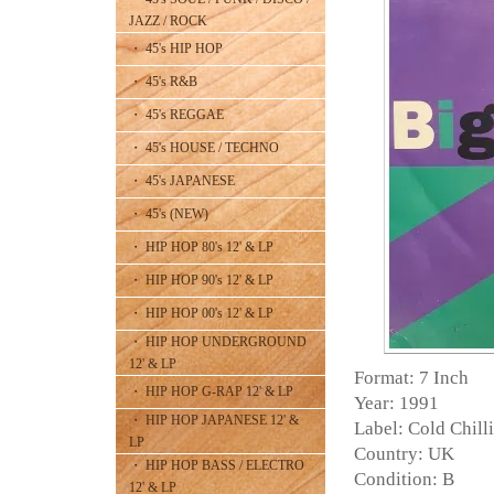
JAZZ / ROCK
・ 45's HIP HOP
・ 45's R&B
・ 45's REGGAE
・ 45's HOUSE / TECHNO
・ 45's JAPANESE
・ 45's (NEW)
・ HIP HOP 80's 12' & LP
・ HIP HOP 90's 12' & LP
・ HIP HOP 00's 12' & LP
・ HIP HOP UNDERGROUND
12' & LP
Format: 7 Inch
・ HIP HOP G-RAP 12' & LP
Year: 1991
・ HIP HOP JAPANESE 12' &
Label: Cold Chilli
LP
Country: UK
・ HIP HOP BASS / ELECTRO
Condition: B
12' & LP