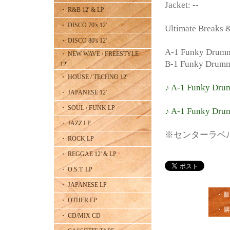
Jacket: --
・ R&B 12' & LP
・ DISCO 70's 12'
Ultimate Breaks &
・ DISCO 80's 12'
A-1 Funky Drumme
・ NEW WAVE / FREESTYLE
B-1 Funky Drumme
12'
・ HOUSE / TECHNO 12'
♪ A-1 Funky Drum
・ JAPANESE 12'
・ SOUL / FUNK LP
♪ A-1 Funky Drum
・ JAZZ LP
※センターラベ
・ ROCK LP
・ REGGAE 12' & LP
・ O.S.T. LP
・ JAPANESE LP
・ 
・ OTHER LP
・ 
・ CD/MIX CD