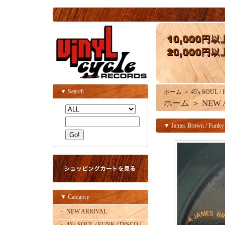
▼ Search
ホーム
＞
45's SOUL /
ホーム
＞
NEW 
▼ James Brown / Funky 
▼ Category
・ NEW ARRIVAL
・ 45's SOUL / FUNK / DISCO /