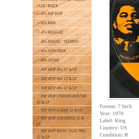
JAZZ / ROCK
・ 45's HIP HOP
・ 45's R&B
・ 45's REGGAE
・ 45's HOUSE / TECHNO
・ 45's JAPANESE
・ 45's (NEW)
・ HIP HOP 80's 12' & LP
・ HIP HOP 90's 12' & LP
・ HIP HOP 00's 12' & LP
・ HIP HOP UNDERGROUND
12' & LP
Format: 7 Inch
・ HIP HOP G-RAP 12' & LP
Year: 1970
・ HIP HOP JAPANESE 12' &
Label: King
LP
Country: US
・ HIP HOP BASS / ELECTRO
Condition: B
12' & LP