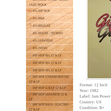
JAZZ / ROCK
・ 45's HIP HOP
・ 45's R&B
・ 45's REGGAE
・ 45's HOUSE / TECHNO
・ 45's JAPANESE
・ 45's (NEW)
・ HIP HOP 80's 12' & LP
・ HIP HOP 90's 12' & LP
・ HIP HOP 00's 12' & LP
・ HIP HOP UNDERGROUND
12' & LP
Format: 12 Inch
・ HIP HOP G-RAP 12' & LP
Year: 1982
・ HIP HOP JAPANESE 12' &
Label: Jam Power
LP
Country: US
・ HIP HOP BASS / ELECTRO
Condition: B+
12' & LP