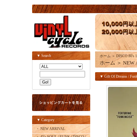
▼ Search
ホーム
＞
DISCO 80's 1
ホーム
＞
NEW 
▼ Gift Of Dreams / Funki
▼ Category
・ NEW ARRIVAL
・ 45's SOUL / FUNK / DISCO /