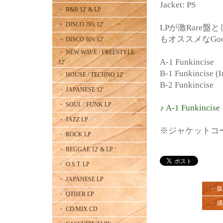
Jacket: PS
・ R&B 12' & LP
・ DISCO 70's 12'
LPが激Rare盤と
もオススメなGood 
・ DISCO 80's 12'
・ NEW WAVE / FREESTYLE
A-1 Funkincise
12'
B-1 Funkincise (I
・ HOUSE / TECHNO 12'
B-2 Funkincise
・ JAPANESE 12'
・ SOUL / FUNK LP
♪ A-1 Funkincise
・ JAZZ LP
※ジャケットコ
・ ROCK LP
・ REGGAE 12' & LP
・ O.S.T. LP
・ JAPANESE LP
・ 
・ OTHER LP
・ 
・ CD/MIX CD