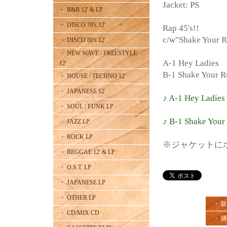
Jacket: PS
・ R&B 12' & LP
・ DISCO 70's 12'
Rap 45's!!
c/w"Shake Yo
・ DISCO 80's 12'
・ NEW WAVE / FREESTYLE
A-1 Hey Ladies
12'
B-1 Shake Your 
・ HOUSE / TECHNO 12'
・ JAPANESE 12'
♪ A-1 Hey Ladies
・ SOUL / FUNK LP
♪ B-1 Shake You
・ JAZZ LP
・ ROCK LP
※ジャケットに
・ REGGAE 12' & LP
・ O.S.T. LP
・ JAPANESE LP
・ OTHER LP
・ 
・ CD/MIX CD
・ 