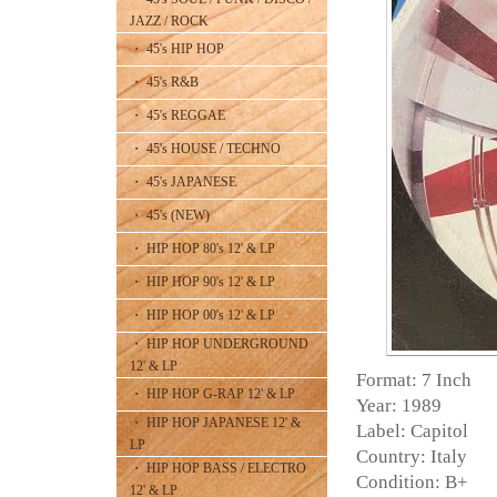
JAZZ / ROCK
・ 45's HIP HOP
・ 45's R&B
・ 45's REGGAE
・ 45's HOUSE / TECHNO
・ 45's JAPANESE
・ 45's (NEW)
・ HIP HOP 80's 12' & LP
・ HIP HOP 90's 12' & LP
・ HIP HOP 00's 12' & LP
・ HIP HOP UNDERGROUND
12' & LP
Format: 7 Inch
・ HIP HOP G-RAP 12' & LP
Year: 1989
・ HIP HOP JAPANESE 12' &
Label: Capitol
LP
Country: Italy
・ HIP HOP BASS / ELECTRO
Condition: B+
12' & LP