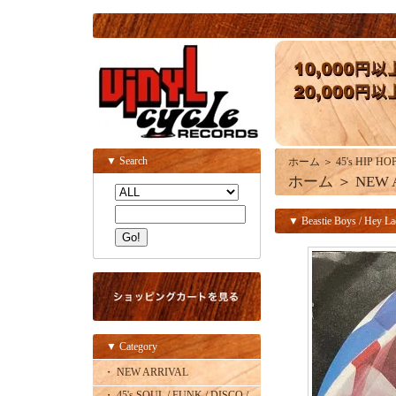
▼ Search
ホーム
＞
45's HIP HO
ホーム
＞
NEW 
▼ Beastie Boys / Hey Lad
▼ Category
・ NEW ARRIVAL
・ 45's SOUL / FUNK / DISCO /