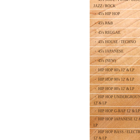
JAZZ / ROCK
・ 45's HIP HOP
・ 45's R&B
・ 45's REGGAE
・ 45's HOUSE / TECHNO
・ 45's JAPANESE
・ 45's (NEW)
・ HIP HOP 80's 12' & LP
・ HIP HOP 90's 12' & LP
・ HIP HOP 00's 12' & LP
・ HIP HOP UNDERGROU
12' & LP
・ HIP HOP G-RAP 12' & LP
・ HIP HOP JAPANESE 12' 
LP
・ HIP HOP BASS / ELECT
12' & LP