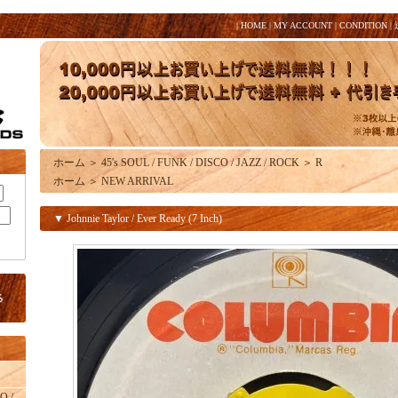
|
HOME
|
MY ACCOUNT
|
CONDITION
|
ホーム
＞
45's SOUL / FUNK / DISCO / JAZZ / ROCK
＞
R
ホーム
＞
NEW ARRIVAL
▼ Johnnie Taylor / Ever Ready (7 Inch)
O /