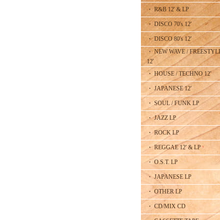
・ R&B 12' & LP
・ DISCO 70's 12'
・ DISCO 80's 12'
・ NEW WAVE / FREESTYL
12'
・ HOUSE / TECHNO 12'
・ JAPANESE 12'
・ SOUL / FUNK LP
・ JAZZ LP
・ ROCK LP
・ REGGAE 12' & LP
・ O.S.T. LP
・ JAPANESE LP
・ OTHER LP
・ CD/MIX CD