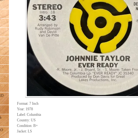
ND
Format: 7 Inch
Year: 1978
Label: Columbia
&
Country: US
Condition: B+
RO
Jacket: LS