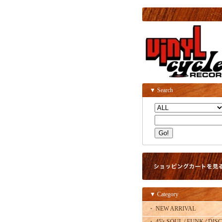
▼ Search
▼ Category
・ NEW ARRIVAL
・ 45's SOUL / FUNK / DISC