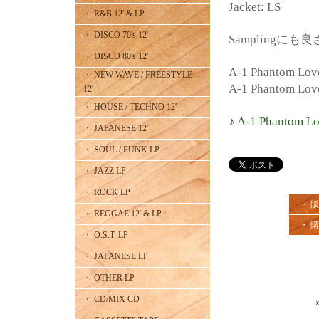
Jacket: LS
・ R&B 12' & LP
・ DISCO 70's 12'
Samplingにも良さそ
・ DISCO 80's 12'
A-1 Phantom Love
・ NEW WAVE / FREESTYLE
A-1 Phantom Lov
12'
・ HOUSE / TECHNO 12'
♪ A-1 Phantom L
・ JAPANESE 12'
・ SOUL / FUNK LP
・ JAZZ LP
・ ROCK LP
・ 
・ REGGAE 12' & LP
・ 
・ O.S.T. LP
・ JAPANESE LP
・ OTHER LP
・ CD/MIX CD