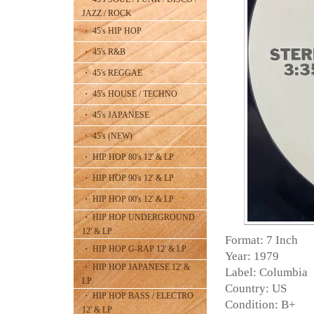
JAZZ / ROCK
・ 45's HIP HOP
・ 45's R&B
・ 45's REGGAE
・ 45's HOUSE / TECHNO
・ 45's JAPANESE
・ 45's (NEW)
・ HIP HOP 80's 12' & LP
・ HIP HOP 90's 12' & LP
・ HIP HOP 00's 12' & LP
・ HIP HOP UNDERGROUND
12' & LP
Format: 7 Inch
・ HIP HOP G-RAP 12' & LP
Year: 1979
・ HIP HOP JAPANESE 12' &
Label: Columbia
LP
Country: US
・ HIP HOP BASS / ELECTRO
Condition: B+
12' & LP