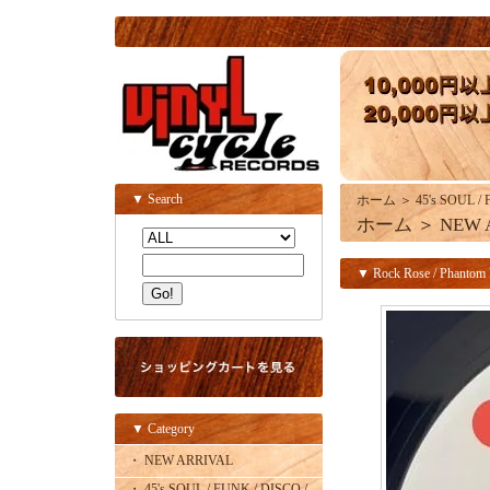
▼ Search
ホーム
＞
45's SOUL /
ホーム
＞
NEW 
▼ Rock Rose / Phantom L
▼ Category
・ NEW ARRIVAL
・ 45's SOUL / FUNK / DISCO /