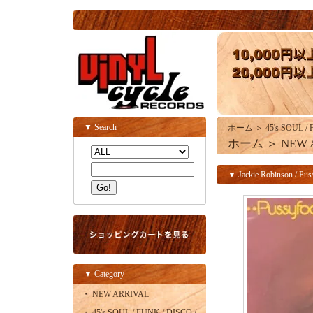
▼ Search
ホーム
＞
45's SOUL /
ホーム
＞
NEW 
▼ Jackie Robinson / Puss
▼ Category
・ NEW ARRIVAL
・ 45's SOUL / FUNK / DISCO /