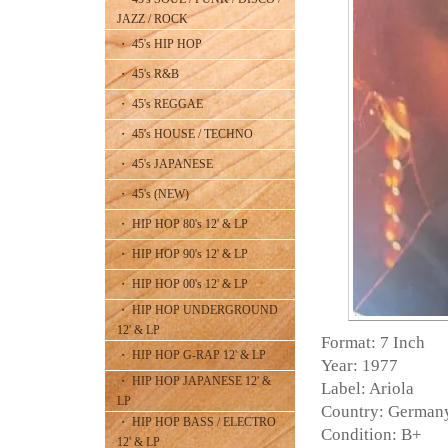
JAZZ / ROCK
・ 45's HIP HOP
・ 45's R&B
・ 45's REGGAE
・ 45's HOUSE / TECHNO
・ 45's JAPANESE
・ 45's (NEW)
・ HIP HOP 80's 12' & LP
・ HIP HOP 90's 12' & LP
・ HIP HOP 00's 12' & LP
・ HIP HOP UNDERGROUND
12' & LP
Format: 7 Inch
・ HIP HOP G-RAP 12' & LP
Year: 1977
・ HIP HOP JAPANESE 12' &
Label: Ariola
LP
Country: German
・ HIP HOP BASS / ELECTRO
Condition: B+
12' & LP