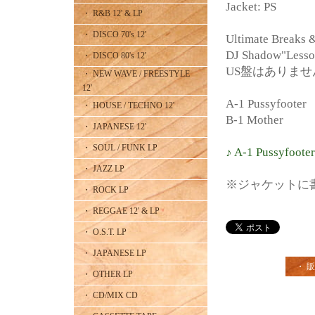
Jacket: PS
・ R&B 12' & LP
・ DISCO 70's 12'
Ultimate Breaks &
DJ Shadow"Lesso
・ DISCO 80's 12'
US盤はありません
・ NEW WAVE / FREESTYLE
12'
A-1 Pussyfooter
・ HOUSE / TECHNO 12'
B-1 Mother
・ JAPANESE 12'
・ SOUL / FUNK LP
♪ A-1 Pussyfooter
・ JAZZ LP
※ジャケットに
・ ROCK LP
・ REGGAE 12' & LP
・ O.S.T. LP
・ JAPANESE LP
・ 
・ OTHER LP
・ CD/MIX CD