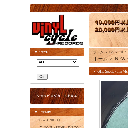
▼ Search
ホーム
＞
45's SOUL /
ホーム
＞
NEW 
▼ Gino Soccio / The Visi
▼ Category
・ NEW ARRIVAL
・ 45's SOUL / FUNK / DISCO /