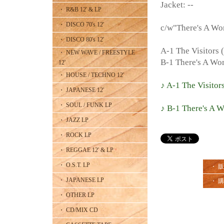
Jacket: --
・ R&B 12' & LP
・ DISCO 70's 12'
c/w"There's A W
・ DISCO 80's 12'
A-1 The Visitors (
・ NEW WAVE / FREESTYLE
B-1 There's A Wo
12'
・ HOUSE / TECHNO 12'
♪ A-1 The Visitors
・ JAPANESE 12'
・ SOUL / FUNK LP
♪ B-1 There's A 
・ JAZZ LP
・ ROCK LP
・ REGGAE 12' & LP
・ O.S.T. LP
・ 
・ JAPANESE LP
・ 
・ OTHER LP
・ CD/MIX CD