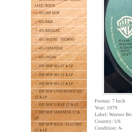
JAZZ / ROCK
・ 45's HIP HOP
・ 45's R&B
・ 45's REGGAE
・ 45's HOUSE / TECHNO
・ 45's JAPANESE
・ 45's (NEW)
・ HIP HOP 80's 12' & LP
・ HIP HOP 90's 12' & LP
・ HIP HOP 00's 12' & LP
・ HIP HOP UNDERGROUND
12' & LP
Format: 7 Inch
・ HIP HOP G-RAP 12' & LP
Year: 1979
・ HIP HOP JAPANESE 12' &
Label: Warner Br
LP
Country: US
・ HIP HOP BASS / ELECTRO
Condition: A-
12' & LP