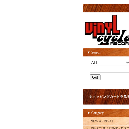
▼ Search
▼ Category
・ NEW ARRIVAL
・ 45's SOUL / FUNK / DISC