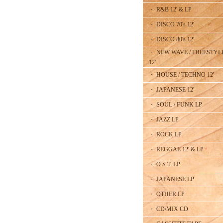
・ R&B 12' & LP
・ DISCO 70's 12'
・ DISCO 80's 12'
・ NEW WAVE / FREESTYL
12'
・ HOUSE / TECHNO 12'
・ JAPANESE 12'
・ SOUL / FUNK LP
・ JAZZ LP
・ ROCK LP
・ REGGAE 12' & LP
・ O.S.T. LP
・ JAPANESE LP
・ OTHER LP
・ CD/MIX CD