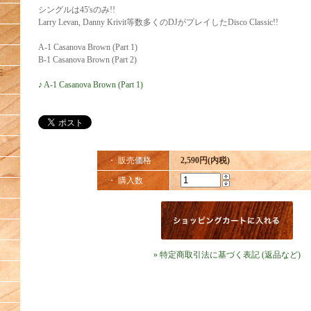
シングルは45'sのみ!!
Larry Levan, Danny Krivit等数多くのDJがプレイしたDisco Classic!!
A-1 Casanova Brown (Part 1)
B-1 Casanova Brown (Part 2)
E
♪ A-1 Casanova Brown (Part 1)
・ 販売価格
2,590円(内税)
・ 購入数
» 特定商取引法に基づく表記 (返品など)