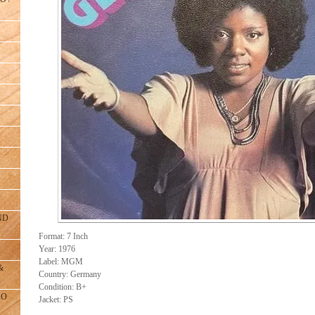
ND
Format: 7 Inch
Year: 1976
Label: MGM
&
Country: Germany
Condition: B+
RO
Jacket: PS