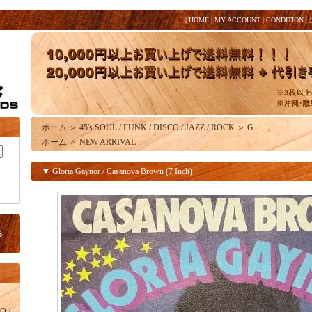
|
HOME
|
MY ACCOUNT
|
CONDITION
|
ホーム
＞
45's SOUL / FUNK / DISCO / JAZZ / ROCK
＞
G
ホーム
＞
NEW ARRIVAL
▼ Gloria Gaynor / Casanova Brown (7 Inch)
O /