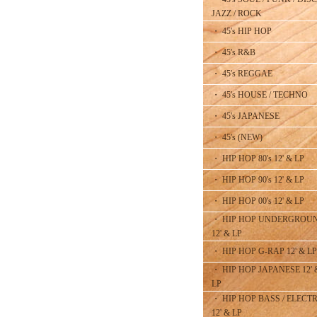
JAZZ / ROCK
・ 45's HIP HOP
・ 45's R&B
・ 45's REGGAE
・ 45's HOUSE / TECHNO
・ 45's JAPANESE
・ 45's (NEW)
・ HIP HOP 80's 12' & LP
・ HIP HOP 90's 12' & LP
・ HIP HOP 00's 12' & LP
・ HIP HOP UNDERGROU
12' & LP
・ HIP HOP G-RAP 12' & LP
・ HIP HOP JAPANESE 12' 
LP
・ HIP HOP BASS / ELECT
12' & LP