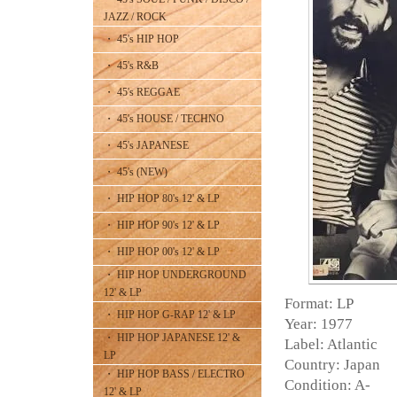
JAZZ / ROCK
・ 45's HIP HOP
・ 45's R&B
・ 45's REGGAE
・ 45's HOUSE / TECHNO
・ 45's JAPANESE
・ 45's (NEW)
・ HIP HOP 80's 12' & LP
・ HIP HOP 90's 12' & LP
・ HIP HOP 00's 12' & LP
・ HIP HOP UNDERGROUND
12' & LP
Format: LP
・ HIP HOP G-RAP 12' & LP
Year: 1977
・ HIP HOP JAPANESE 12' &
Label: Atlantic
LP
Country: Japan
・ HIP HOP BASS / ELECTRO
Condition: A-
12' & LP