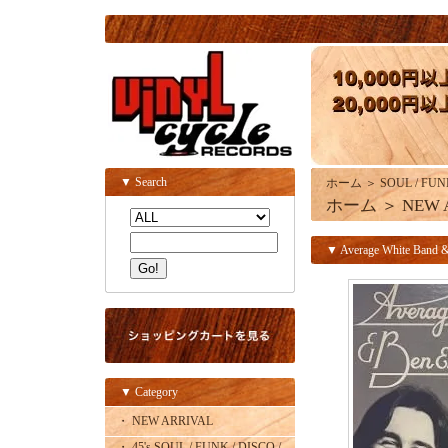
▼ Search
ホーム
＞
SOUL / FUN
ホーム
＞
NEW 
▼ Average White Band &
▼ Category
・ NEW ARRIVAL
・ 45's SOUL / FUNK / DISCO /