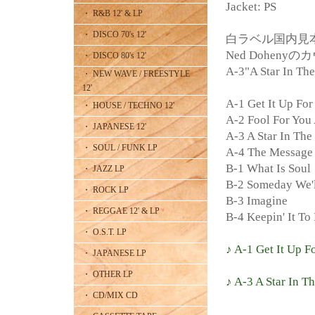
Jacket: PS
・ R&B 12' & LP
・ DISCO 70's 12'
白ラベル国内見本
Ned Dohenyのカヴ
・ DISCO 80's 12'
A-3"A Star In Th
・ NEW WAVE / FREESTYLE
12'
A-1 Get It Up For
・ HOUSE / TECHNO 12'
A-2 Fool For Yo
・ JAPANESE 12'
A-3 A Star In The
・ SOUL / FUNK LP
A-4 The Message
B-1 What Is Soul
・ JAZZ LP
B-2 Someday We'l
・ ROCK LP
B-3 Imagine
・ REGGAE 12' & LP
B-4 Keepin' It To
・ O.S.T. LP
♪ A-1 Get It Up F
・ JAPANESE LP
・ OTHER LP
♪ A-3 A Star In T
・ CD/MIX CD