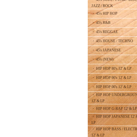
JAZZ / ROCK
・ 45's HIP HOP
・ 45's R&B
・ 45's REGGAE
・ 45's HOUSE / TECHNO
・ 45's JAPANESE
・ 45's (NEW)
・ HIP HOP 80's 12' & LP
・ HIP HOP 90's 12' & LP
・ HIP HOP 00's 12' & LP
・ HIP HOP UNDERGROU
12' & LP
・ HIP HOP G-RAP 12' & LP
・ HIP HOP JAPANESE 12' 
LP
・ HIP HOP BASS / ELECT
12' & LP