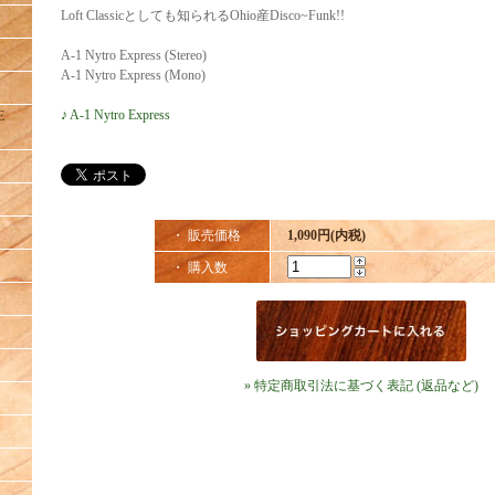
Loft Classicとしても知られるOhio産Disco~Funk!!
A-1 Nytro Express (Stereo)
A-1 Nytro Express (Mono)
♪ A-1 Nytro Express
E
・ 販売価格
1,090円(内税)
・ 購入数
» 特定商取引法に基づく表記 (返品など)