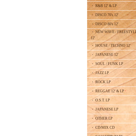
・ R&B 12' & LP
・ DISCO 70's 12'
・ DISCO 80's 12'
・ NEW WAVE / FREESTYL
12'
・ HOUSE / TECHNO 12'
・ JAPANESE 12'
・ SOUL / FUNK LP
・ JAZZ LP
・ ROCK LP
・ REGGAE 12' & LP
・ O.S.T. LP
・ JAPANESE LP
・ OTHER LP
・ CD/MIX CD