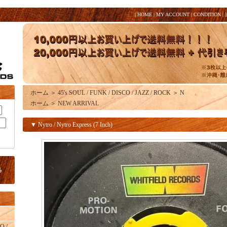
|
HOME
|
MY ACCOUNT
|
CONDITION
|
ホーム
＞
45's SOUL / FUNK / DISCO / JAZZ / ROCK
＞
N
ホーム
＞
NEW ARRIVAL
▼ Nytro / Nytro Express (7 Inch)
O /