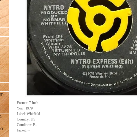
ND
Format: 7 Inch
Year: 1979
Label: Whitfield
&
Country: US
Condition: B-
RO
Jacket: --