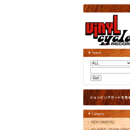
▼ Search
▼ Category
・ NEW ARRIVAL
・ 45's SOUL / FUNK / DISC