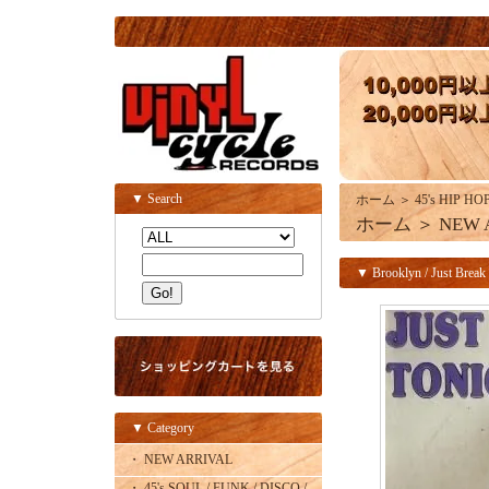
▼ Search
ホーム
＞
45's HIP HO
ホーム
＞
NEW 
▼ Brooklyn / Just Break 
▼ Category
・ NEW ARRIVAL
・ 45's SOUL / FUNK / DISCO /