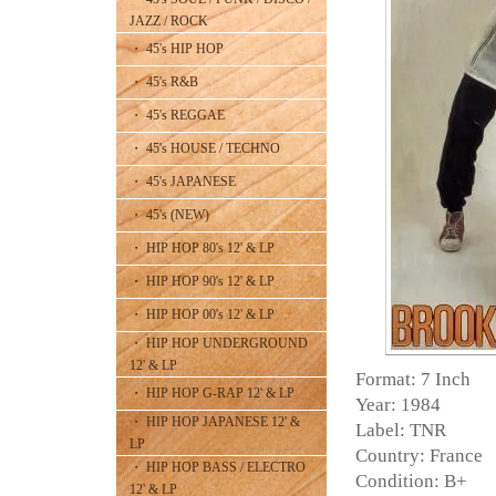
JAZZ / ROCK
・ 45's HIP HOP
・ 45's R&B
・ 45's REGGAE
・ 45's HOUSE / TECHNO
・ 45's JAPANESE
・ 45's (NEW)
・ HIP HOP 80's 12' & LP
・ HIP HOP 90's 12' & LP
・ HIP HOP 00's 12' & LP
・ HIP HOP UNDERGROUND
12' & LP
Format: 7 Inch
・ HIP HOP G-RAP 12' & LP
Year: 1984
・ HIP HOP JAPANESE 12' &
Label: TNR
LP
Country: France
・ HIP HOP BASS / ELECTRO
Condition: B+
12' & LP