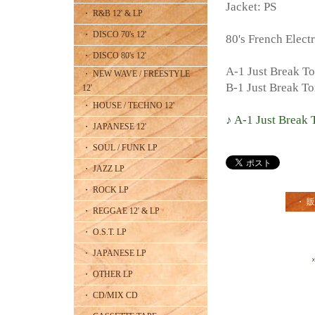
Jacket: PS
・ R&B 12' & LP
・ DISCO 70's 12'
80's French Elect
・ DISCO 80's 12'
A-1 Just Break To
・ NEW WAVE / FREESTYLE
B-1 Just Break To
12'
・ HOUSE / TECHNO 12'
♪ A-1 Just Break 
・ JAPANESE 12'
・ SOUL / FUNK LP
・ JAZZ LP
・ ROCK LP
・ 
・ REGGAE 12' & LP
・ O.S.T. LP
・ JAPANESE LP
・ OTHER LP
・ CD/MIX CD