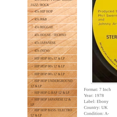
JAZZ / ROCK
・ 45's HIP HOP
・ 45's R&B
・ 45's REGGAE
・ 45's HOUSE / TECHNO
・ 45's JAPANESE
・ 45's (NEW)
・ HIP HOP 80's 12' & LP
・ HIP HOP 90's 12' & LP
・ HIP HOP 00's 12' & LP
・ HIP HOP UNDERGROUND
12' & LP
Format: 7 Inch
・ HIP HOP G-RAP 12' & LP
Year: 1978
・ HIP HOP JAPANESE 12' &
Label: Ebony
LP
Country: UK
・ HIP HOP BASS / ELECTRO
Condition: A-
12' & LP