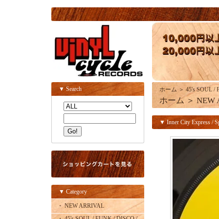
▼ Search
ホーム
＞
45's SOUL /
ホーム
＞
NEW 
▼ Inner City Express / S
▼ Category
・ NEW ARRIVAL
・ 45's SOUL / FUNK / DISCO /