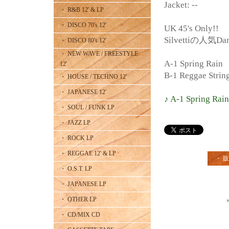
Jacket: --
・ R&B 12' & LP
・ DISCO 70's 12'
UK 45's Only!!
Silvettiの人気D
・ DISCO 80's 12'
・ NEW WAVE / FREESTYLE
A-1 Spring Rain
12'
B-1 Reggae Strin
・ HOUSE / TECHNO 12'
・ JAPANESE 12'
♪ A-1 Spring Rain
・ SOUL / FUNK LP
・ JAZZ LP
・ ROCK LP
・ REGGAE 12' & LP
・ 
・ O.S.T. LP
・ JAPANESE LP
・ OTHER LP
・ CD/MIX CD