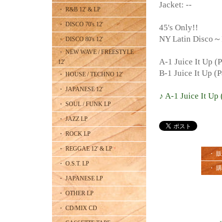
Jacket: --
・ R&B 12' & LP
・ DISCO 70's 12'
45's Only!!
NY Latin Disco～
・ DISCO 80's 12'
・ NEW WAVE / FREESTYLE
A-1 Juice It Up (P
12'
B-1 Juice It Up (P
・ HOUSE / TECHNO 12'
・ JAPANESE 12'
♪ A-1 Juice It Up 
・ SOUL / FUNK LP
・ JAZZ LP
・ ROCK LP
・ REGGAE 12' & LP
・ 
・ O.S.T. LP
・ 
・ JAPANESE LP
・ OTHER LP
・ CD/MIX CD