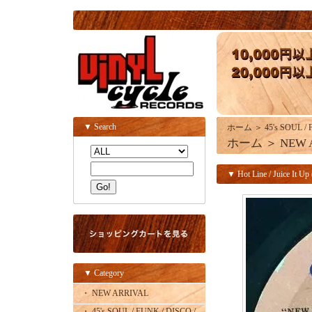
▼ Search
ホーム
＞
45's SOUL /
ホーム
＞
NEW 
▼ Hot Line / Juice It Up 
▼ Category
・ NEW ARRIVAL
・ 45's SOUL / FUNK / DISCO /