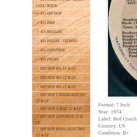
JAZZ / ROCK
・ 45's HIP HOP
・ 45's R&B
・ 45's REGGAE
・ 45's HOUSE / TECHNO
・ 45's JAPANESE
・ 45's (NEW)
・ HIP HOP 80's 12' & LP
・ HIP HOP 90's 12' & LP
・ HIP HOP 00's 12' & LP
・ HIP HOP UNDERGROUND
12' & LP
Format: 7 Inch
・ HIP HOP G-RAP 12' & LP
Year: 1974
・ HIP HOP JAPANESE 12' &
Label: Red Coach
LP
Country: US
・ HIP HOP BASS / ELECTRO
Condition: B+
12' & LP