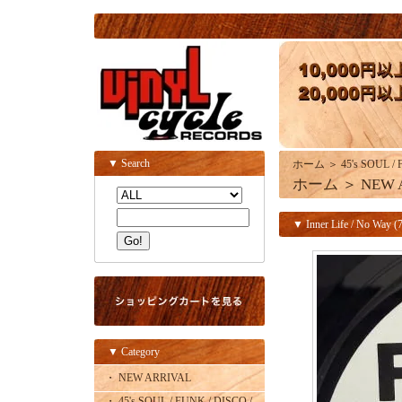
▼ Search
ホーム
＞
45's SOUL /
ホーム
＞
NEW 
▼ Inner Life / No Way (7
▼ Category
・ NEW ARRIVAL
・ 45's SOUL / FUNK / DISCO /