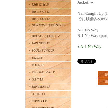
Jacket: --
・ R&B 12' & LP
・ DISCO 70's 12'
"I'm Caught Up (
でお馴染みのNY Disc
・ DISCO 80's 12'
・ NEW WAVE / FREESTYLE
A-1 No Way
12'
B-1 No Way (part
・ HOUSE / TECHNO 12'
・ JAPANESE 12'
♪ A-1 No Way
・ SOUL / FUNK LP
・ JAZZ LP
・ ROCK LP
・ REGGAE 12' & LP
・ 
・ O.S.T. LP
・ 
・ JAPANESE LP
・ OTHER LP
・ CD/MIX CD