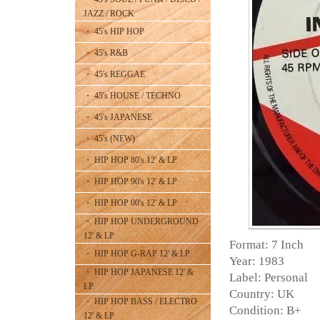
JAZZ / ROCK
・ 45's HIP HOP
・ 45's R&B
・ 45's REGGAE
・ 45's HOUSE / TECHNO
・ 45's JAPANESE
・ 45's (NEW)
・ HIP HOP 80's 12' & LP
・ HIP HOP 90's 12' & LP
・ HIP HOP 00's 12' & LP
・ HIP HOP UNDERGROUND
12' & LP
Format: 7 Inch
・ HIP HOP G-RAP 12' & LP
Year: 1983
・ HIP HOP JAPANESE 12' &
Label: Personal
LP
Country: UK
・ HIP HOP BASS / ELECTRO
Condition: B+
12' & LP