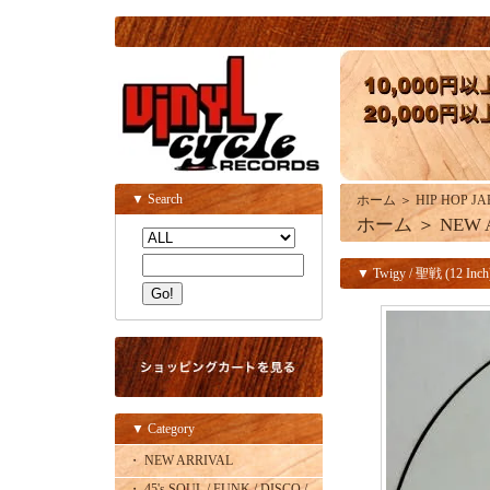
▼ Search
ホーム
＞
HIP HOP JA
ホーム
＞
NEW 
▼ Twigy / 聖戦 (12 Inch
▼ Category
・ NEW ARRIVAL
・ 45's SOUL / FUNK / DISCO /