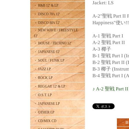
Jacket: LS
・ R&B 12' & LP
・ DISCO 70's 12'
A-2"聖戦 Part II 
Happiness"使い!!
・ DISCO 80's 12'
・ NEW WAVE / FREESTYLE
A-1 聖戦 Part I
12'
A-2 聖戦 Part II
・ HOUSE / TECHNO 12'
A-3 椰子
・ JAPANESE 12'
B-1 聖戦 Part I (I
・ SOUL / FUNK LP
B-2 聖戦 Part II (
B-3 椰子 (Instrum
・ JAZZ LP
B-4 聖戦 Part I (A
・ ROCK LP
・ REGGAE 12' & LP
♪ A-2 聖戦 Part II
・ O.S.T. LP
・ JAPANESE LP
・ OTHER LP
・ CD/MIX CD
・ 