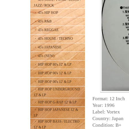
JAZZ / ROCK
・ 45's HIP HOP
・ 45's R&B
・ 45's REGGAE
・ 45's HOUSE / TECHNO
・ 45's JAPANESE
・ 45's (NEW)
・ HIP HOP 80's 12' & LP
・ HIP HOP 90's 12' & LP
・ HIP HOP 00's 12' & LP
・ HIP HOP UNDERGROUND
12' & LP
Format: 12 Inch
・ HIP HOP G-RAP 12' & LP
Year: 1996
・ HIP HOP JAPANESE 12' &
Label: Vortex
LP
Country: Japan
・ HIP HOP BASS / ELECTRO
Condition: B+
12' & LP