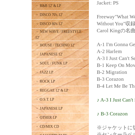
Jacket: PS
・ R&B 12' & LP
・ DISCO 70's 12'
Freeway"What W
Without You"収録
・ DISCO 80's 12'
Carol Kingの
・ NEW WAVE / FREESTYLE
12'
A-1 I'm Gonna Ge
・ HOUSE / TECHNO 12'
A-2 Harlem
・ JAPANESE 12'
A-3 I Just Can't 
・ SOUL / FUNK LP
B-1 Keep On Mov
B-2 Migration
・ JAZZ LP
B-3 Corazon
・ ROCK LP
B-4 Let Me Be T
・ REGGAE 12' & LP
♪ A-3 I Just Can'
・ O.S.T. LP
・ JAPANESE LP
♪ B-3 Corazon
・ OTHER LP
・ CD/MIX CD
※ジャケットに
※センターラベ