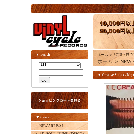
▼ Search
ホーム
＞
SOUL / FUN
ホーム
＞
NEW 
▼ Creative Source / Migr
▼ Category
・ NEW ARRIVAL
・ 45's SOUL / FUNK / DISCO /