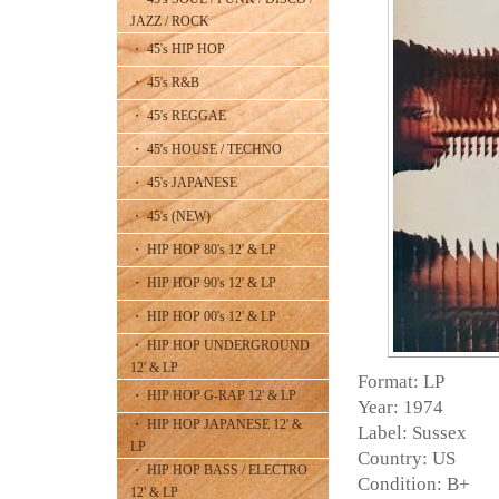
JAZZ / ROCK
・ 45's HIP HOP
・ 45's R&B
・ 45's REGGAE
・ 45's HOUSE / TECHNO
・ 45's JAPANESE
・ 45's (NEW)
・ HIP HOP 80's 12' & LP
・ HIP HOP 90's 12' & LP
・ HIP HOP 00's 12' & LP
・ HIP HOP UNDERGROUND
12' & LP
Format: LP
・ HIP HOP G-RAP 12' & LP
Year: 1974
・ HIP HOP JAPANESE 12' &
Label: Sussex
LP
Country: US
・ HIP HOP BASS / ELECTRO
Condition: B+
12' & LP