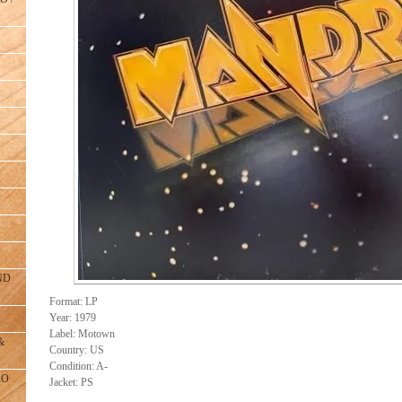
ND
Format: LP
Year: 1979
Label: Motown
&
Country: US
Condition: A-
RO
Jacket: PS