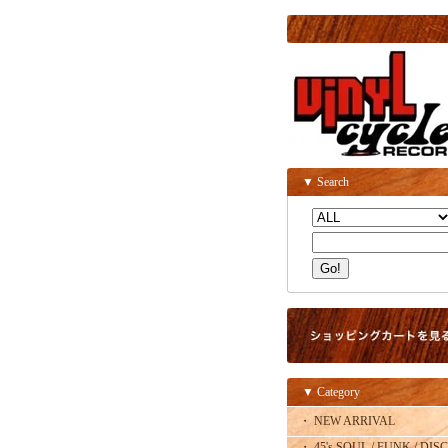
▼ Search
▼ Category
・ NEW ARRIVAL
・ 45's SOUL / FUNK / DISC