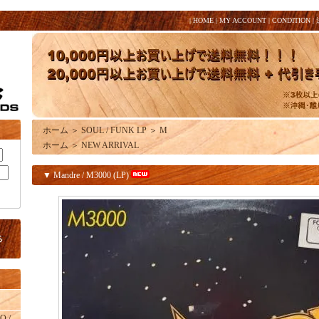
|
HOME
|
MY ACCOUNT
|
CONDITION
|
ホーム
＞
SOUL / FUNK LP
＞
M
ホーム
＞
NEW ARRIVAL
▼ Mandre / M3000 (LP)
O /