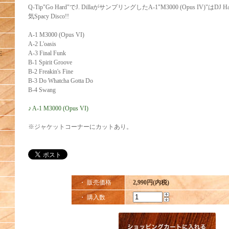
Q-Tip"Go Hard"でJ. DillaがサンプリングしたA-1"M3000 (Opus IV)"はDJ H
気Spacy Disco!!
A-1 M3000 (Opus VI)
A-2 L'oasis
A-3 Final Funk
E
B-1 Spirit Groove
B-2 Freakin's Fine
B-3 Do Whatcha Gotta Do
B-4 Swang
♪ A-1 M3000 (Opus VI)
※ジャケットコーナーにカットあり。
・ 販売価格
2,990円(内税)
・ 購入数