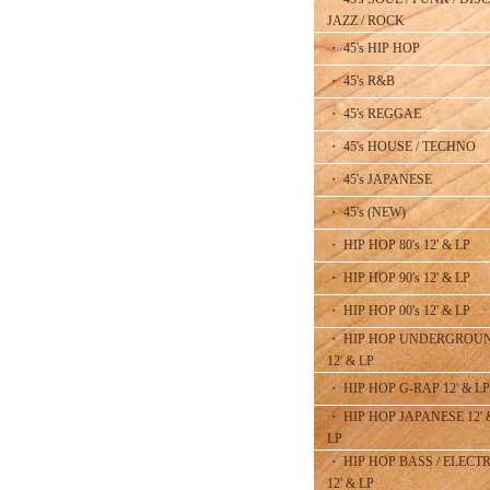
JAZZ / ROCK
・ 45's HIP HOP
・ 45's R&B
・ 45's REGGAE
・ 45's HOUSE / TECHNO
・ 45's JAPANESE
・ 45's (NEW)
・ HIP HOP 80's 12' & LP
・ HIP HOP 90's 12' & LP
・ HIP HOP 00's 12' & LP
・ HIP HOP UNDERGROU
12' & LP
・ HIP HOP G-RAP 12' & LP
・ HIP HOP JAPANESE 12' 
LP
・ HIP HOP BASS / ELECT
12' & LP