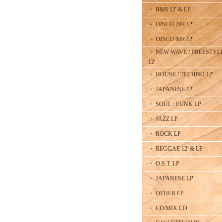
・ R&B 12' & LP
・ DISCO 70's 12'
・ DISCO 80's 12'
・ NEW WAVE / FREESTYL
12'
・ HOUSE / TECHNO 12'
・ JAPANESE 12'
・ SOUL / FUNK LP
・ JAZZ LP
・ ROCK LP
・ REGGAE 12' & LP
・ O.S.T. LP
・ JAPANESE LP
・ OTHER LP
・ CD/MIX CD