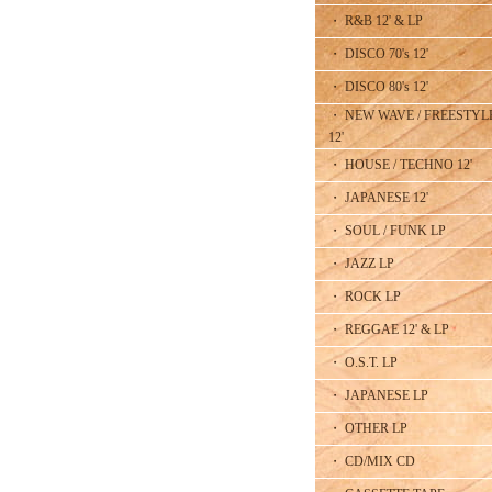
・ R&B 12' & LP
・ DISCO 70's 12'
・ DISCO 80's 12'
・ NEW WAVE / FREESTYL
12'
・ HOUSE / TECHNO 12'
・ JAPANESE 12'
・ SOUL / FUNK LP
・ JAZZ LP
・ ROCK LP
・ REGGAE 12' & LP
・ O.S.T. LP
・ JAPANESE LP
・ OTHER LP
・ CD/MIX CD