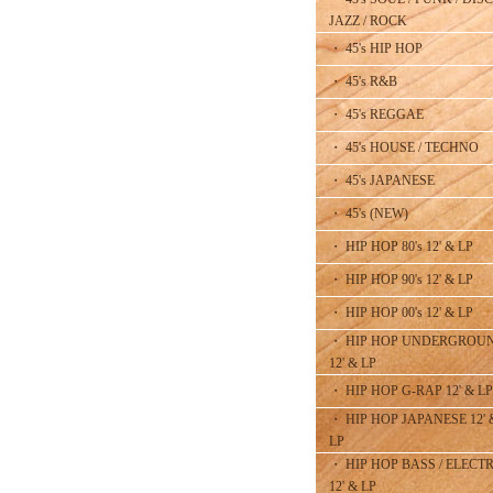
JAZZ / ROCK
・ 45's HIP HOP
・ 45's R&B
・ 45's REGGAE
・ 45's HOUSE / TECHNO
・ 45's JAPANESE
・ 45's (NEW)
・ HIP HOP 80's 12' & LP
・ HIP HOP 90's 12' & LP
・ HIP HOP 00's 12' & LP
・ HIP HOP UNDERGROU
12' & LP
・ HIP HOP G-RAP 12' & LP
・ HIP HOP JAPANESE 12' 
LP
・ HIP HOP BASS / ELECT
12' & LP