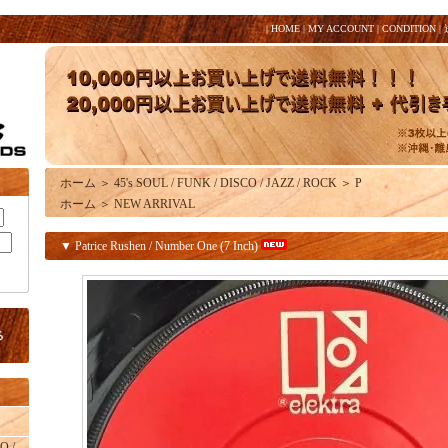
|
HOME
|
MY ACCOUNT
|
CONDITION
|
ホーム
＞
45's SOUL / FUNK / DISCO / JAZZ / ROCK
＞
P
ホーム
＞
NEW ARRIVAL
▼ Patrice Rushen / Number One (7 Inch)
O /