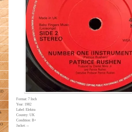
ND
Format: 7 Inch
Year: 1982
Label: Elektra
&
Country: UK
Condition: B+
RO
Jacket: --