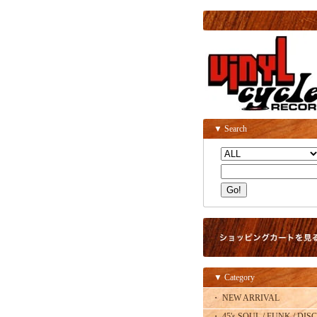
▼ Search
▼ Category
・ NEW ARRIVAL
・ 45's SOUL / FUNK / DISC