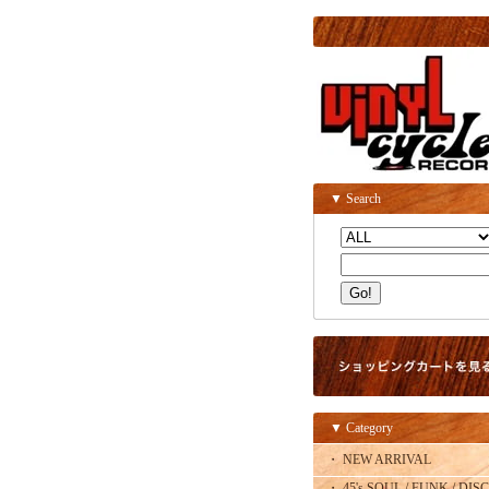
▼ Search
▼ Category
・ NEW ARRIVAL
・ 45's SOUL / FUNK / DISC