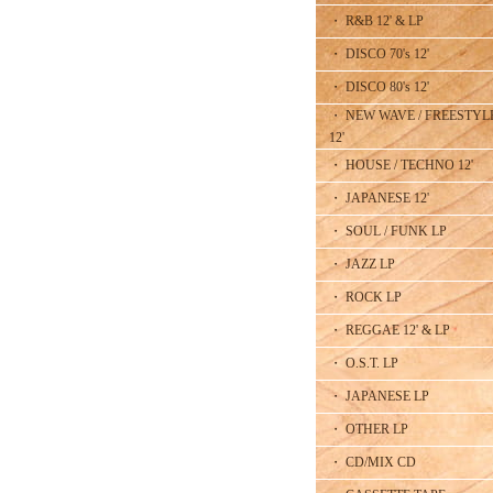
・ R&B 12' & LP
・ DISCO 70's 12'
・ DISCO 80's 12'
・ NEW WAVE / FREESTYL
12'
・ HOUSE / TECHNO 12'
・ JAPANESE 12'
・ SOUL / FUNK LP
・ JAZZ LP
・ ROCK LP
・ REGGAE 12' & LP
・ O.S.T. LP
・ JAPANESE LP
・ OTHER LP
・ CD/MIX CD