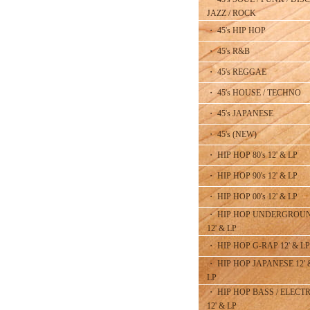
JAZZ / ROCK
・ 45's HIP HOP
・ 45's R&B
・ 45's REGGAE
・ 45's HOUSE / TECHNO
・ 45's JAPANESE
・ 45's (NEW)
・ HIP HOP 80's 12' & LP
・ HIP HOP 90's 12' & LP
・ HIP HOP 00's 12' & LP
・ HIP HOP UNDERGROU
12' & LP
・ HIP HOP G-RAP 12' & LP
・ HIP HOP JAPANESE 12' 
LP
・ HIP HOP BASS / ELECT
12' & LP