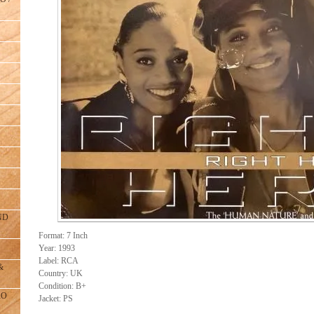
ND
Format: 7 Inch
Year: 1993
Label: RCA
&
Country: UK
Condition: B+
RO
Jacket: PS