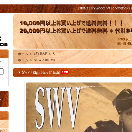
|
HOME
|
MY ACCOUNT
|
CONDITION
|
ホーム
＞
45's R&B
＞
S
ホーム
＞
NEW ARRIVAL
▼ SWV / Right Here (7 Inch)
O /