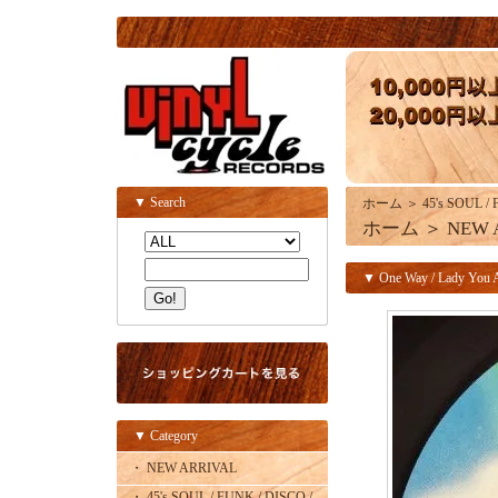
▼ Search
ホーム
＞
45's SOUL /
ホーム
＞
NEW 
▼ One Way / Lady You A
▼ Category
・ NEW ARRIVAL
・ 45's SOUL / FUNK / DISCO /