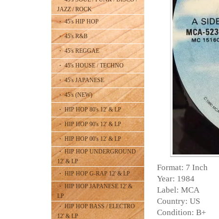
JAZZ / ROCK
・ 45's HIP HOP
・ 45's R&B
・ 45's REGGAE
・ 45's HOUSE / TECHNO
・ 45's JAPANESE
・ 45's (NEW)
・ HIP HOP 80's 12' & LP
・ HIP HOP 90's 12' & LP
・ HIP HOP 00's 12' & LP
・ HIP HOP UNDERGROUND
12' & LP
Format: 7 Inch
・ HIP HOP G-RAP 12' & LP
Year: 1984
・ HIP HOP JAPANESE 12' &
Label: MCA
LP
Country: US
・ HIP HOP BASS / ELECTRO
Condition: B+
12' & LP