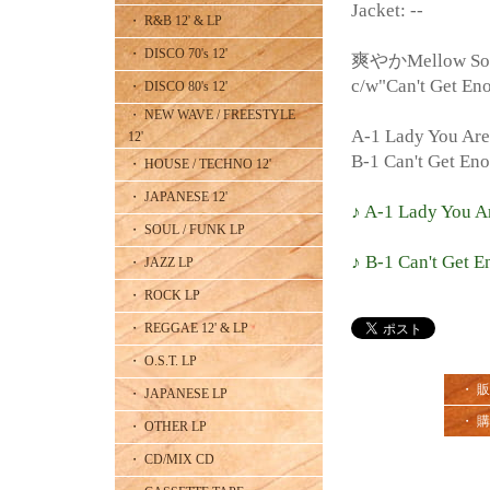
Jacket: --
・ R&B 12' & LP
・ DISCO 70's 12'
爽やかMellow Sou
c/w"Can't Get 
・ DISCO 80's 12'
・ NEW WAVE / FREESTYLE
A-1 Lady You Are
12'
B-1 Can't Get En
・ HOUSE / TECHNO 12'
・ JAPANESE 12'
♪ A-1 Lady You A
・ SOUL / FUNK LP
♪ B-1 Can't Get 
・ JAZZ LP
・ ROCK LP
・ REGGAE 12' & LP
・ O.S.T. LP
・ 
・ JAPANESE LP
・ 
・ OTHER LP
・ CD/MIX CD