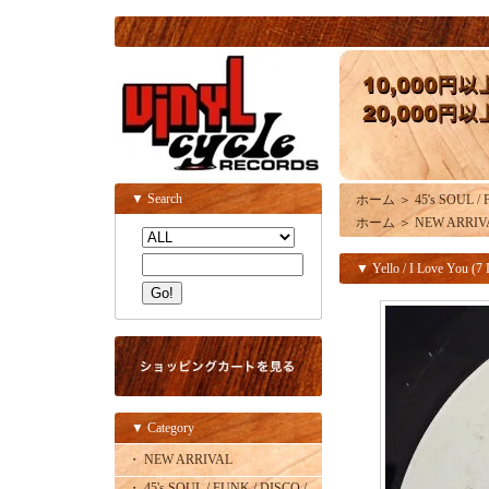
▼ Search
ホーム
＞
45's SOUL /
ホーム
＞
NEW ARRIV
▼ Yello / I Love You (7 
▼ Category
・ NEW ARRIVAL
・ 45's SOUL / FUNK / DISCO /