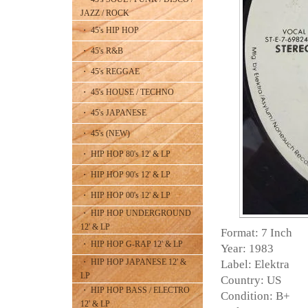
JAZZ / ROCK
・ 45's HIP HOP
・ 45's R&B
・ 45's REGGAE
・ 45's HOUSE / TECHNO
・ 45's JAPANESE
・ 45's (NEW)
・ HIP HOP 80's 12' & LP
・ HIP HOP 90's 12' & LP
・ HIP HOP 00's 12' & LP
・ HIP HOP UNDERGROUND
12' & LP
Format: 7 Inch
・ HIP HOP G-RAP 12' & LP
Year: 1983
・ HIP HOP JAPANESE 12' &
Label: Elektra
LP
Country: US
・ HIP HOP BASS / ELECTRO
Condition: B+
12' & LP