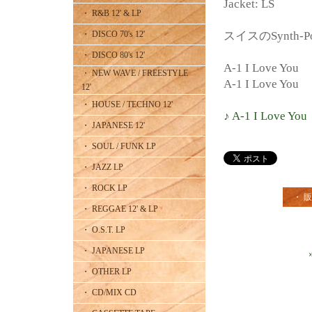
Jacket: LS
・ R&B 12' & LP
・ DISCO 70's 12'
スイスのSynth-Po
・ DISCO 80's 12'
A-1 I Love You
・ NEW WAVE / FREESTYLE
A-1 I Love You
12'
・ HOUSE / TECHNO 12'
♪ A-1 I Love You
・ JAPANESE 12'
・ SOUL / FUNK LP
・ JAZZ LP
・ ROCK LP
・ 
・ REGGAE 12' & LP
・ O.S.T. LP
・ JAPANESE LP
・ OTHER LP
・ CD/MIX CD