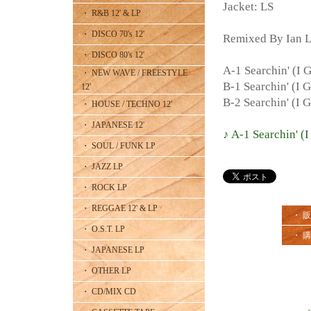
Jacket: LS
・ R&B 12' & LP
・ DISCO 70's 12'
Remixed By Ian L
・ DISCO 80's 12'
A-1 Searchin' (I 
・ NEW WAVE / FREESTYLE
B-1 Searchin' (I 
12'
B-2 Searchin' (I 
・ HOUSE / TECHNO 12'
・ JAPANESE 12'
♪ A-1 Searchin' (
・ SOUL / FUNK LP
・ JAZZ LP
・ ROCK LP
・ REGGAE 12' & LP
・ 
・ O.S.T. LP
・ 
・ JAPANESE LP
・ OTHER LP
・ CD/MIX CD