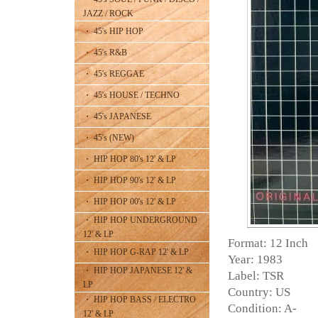
JAZZ / ROCK
・ 45's HIP HOP
・ 45's R&B
・ 45's REGGAE
・ 45's HOUSE / TECHNO
・ 45's JAPANESE
・ 45's (NEW)
・ HIP HOP 80's 12' & LP
・ HIP HOP 90's 12' & LP
・ HIP HOP 00's 12' & LP
・ HIP HOP UNDERGROUND
12' & LP
Format: 12 Inch
・ HIP HOP G-RAP 12' & LP
Year: 1983
・ HIP HOP JAPANESE 12' &
Label: TSR
LP
Country: US
・ HIP HOP BASS / ELECTRO
Condition: A-
12' & LP