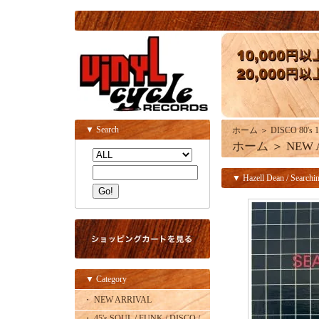
▼ Search
ホーム
＞
DISCO 80's 1
ホーム
＞
NEW 
▼ Hazell Dean / Searchin
▼ Category
・ NEW ARRIVAL
・ 45's SOUL / FUNK / DISCO /