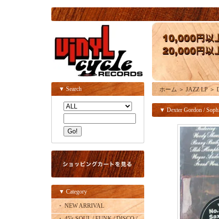
▼ Search
ホーム
＞
JAZZ LP
＞
▼ Dexter Gordon / Sophis
▼ Category
・ NEW ARRIVAL
・ 45's SOUL / FUNK / DISCO /