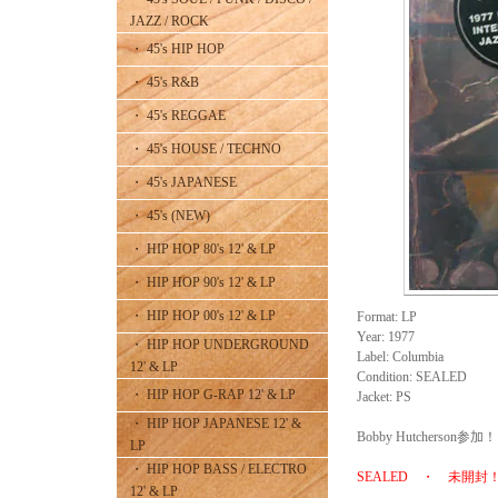
JAZZ / ROCK
・ 45's HIP HOP
・ 45's R&B
・ 45's REGGAE
・ 45's HOUSE / TECHNO
・ 45's JAPANESE
・ 45's (NEW)
・ HIP HOP 80's 12' & LP
・ HIP HOP 90's 12' & LP
・ HIP HOP 00's 12' & LP
Format: LP
Year: 1977
・ HIP HOP UNDERGROUND
Label: Columbia
12' & LP
Condition: SEALED
・ HIP HOP G-RAP 12' & LP
Jacket: PS
・ HIP HOP JAPANESE 12' &
Bobby Hutcherson参加！
LP
・ HIP HOP BASS / ELECTRO
SEALED ・ 未開封
12' & LP