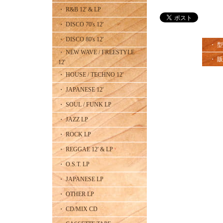
・ R&B 12' & LP
・ DISCO 70's 12'
・ DISCO 80's 12'
・ 
・ NEW WAVE / FREESTYLE
・ 
12'
・ HOUSE / TECHNO 12'
・ JAPANESE 12'
・ SOUL / FUNK LP
・ JAZZ LP
・ ROCK LP
・ REGGAE 12' & LP
・ O.S.T. LP
・ JAPANESE LP
・ OTHER LP
・ CD/MIX CD