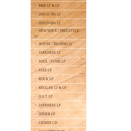
・ R&B 12' & LP
・ DISCO 70's 12'
・ DISCO 80's 12'
・ NEW WAVE / FREESTYLE
12'
・ HOUSE / TECHNO 12'
・ JAPANESE 12'
・ SOUL / FUNK LP
・ JAZZ LP
・ ROCK LP
・ REGGAE 12' & LP
・ O.S.T. LP
・ JAPANESE LP
・ OTHER LP
・ CD/MIX CD