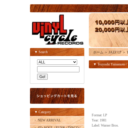
▼ Search
ホーム
＞
JAZZ LP
＞
▼ Tsuyoshi Yamamoto /
▼ Category
Format: LP
・ NEW ARRIVAL
Year: 1981
Label: Warner Bros.
・ 45's SOUL / FUNK / DISCO /